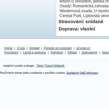
krbem či ohništěm, dětská hři
Osady: Romantická zahrada, 
Westernová osada, U myslivc
Central Park, Liptovská ves
Stravování: snídaně
Doprava: vlastní
Home
O nás
Kontakt
Pohodo vé cestování
aCestuj.cz
|
|
|
|
Poznávací
Lázně a wellness
Pobytové
Dětské
Jednodenní
Adve
|
|
|
|
|
Open Travel Network
redakční systém a design:
Používáním tohoto webu souhlasíte s použitím cookies.
Souhlasím
Další informace