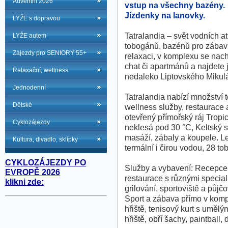
Adventní 2026
vstup na všechny bazény.
Jízdenky na lanovky.
LYŽE s dopravou
Tatralandia – svět vodních at
LYŽE autem
tobogánů, bazénů pro zábav
Zájezdy pro SENIORY 55+
relaxaci, v komplexu se nac
chat či apartmánů a najdete j
Relaxační, wellness
nedaleko Liptovského Mikul
Jednodenní
Tatralandia nabízí množství
Dětské
wellness služby, restaurace
otevřený přímořský ráj Tropi
Cyklozájezdy
neklesá pod 30 °C, Keltský 
masáží, zábaly a koupele. L
Kultura, divadlo, sklípky
termální i čirou vodou, 28 t
CYKLOZÁJEZDY PO
Služby a vybavení: Recepce
EVROPĚ 2026
restaurace s různými special
klikni zde:
grilování, sportoviště a půj
Sport a zábava přímo v kompl
hřiště, tenisový kurt s uměl
hřiště, obří šachy, paintball, 