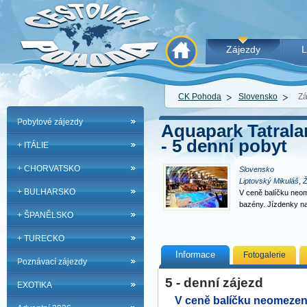
Zájezdy
L
CK Pohoda
Slovensko
Zá
Pobytové zájezdy
Aquapark Tatralan
- 5 denní pobyt
+ ITÁLIE
+ CHORVATSKO
Slovensko
Liptovský Mikuláš
,
Ž
+ BULHARSKO
V ceně balíčku neo
bazény. Jízdenky na
+ ŠPANĚLSKO
+ TURECKO
Informace
Fotogalerie
Poznávací zájezdy
5 - denní zájezd
EXOTIKA
V ceně balíčku neomeze