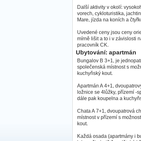
Další aktivity v okolí: vysok
vorech, cykloturistika, jacht
Mare, jízda na koních a čtyř
Uvedené ceny jsou ceny orie
mírně lišit a to i v závislos
pracovník CK.
Ubytování: apartmán
Bungalov B 3+1, je jednopatr
společenská místnost s možno
kuchyňský kout.
Apartmán A 4+1, dvoupatrový
ložnice se 4lůžky, přízemí -s
dále pak koupelna a kuchyňs
Chata A 7+1, dvoupatrová cha
místnost v přízemí s možnost
kout.
Každá osada (apartmány i b