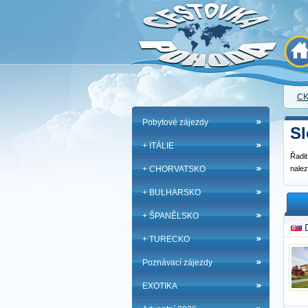
CK
Pobytové zájezdy
S
+ ITÁLIE
Řadit
+ CHORVATSKO
nale
+ BULHARSKO
+ ŠPANĚLSKO
+ TURECKO
Poznávací zájezdy
EXOTIKA