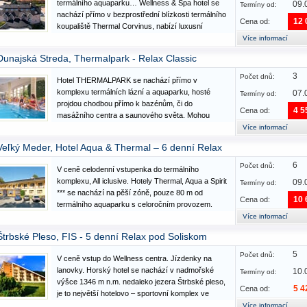
termálního aquaparku… Wellness & Spa hotel se
09.
Termíny od:
nachází přímo v bezprostřední blízkosti termálního
12 
Cena od:
koupaliště Thermal Corvinus, nabízí luxusní
ubytování s dobře vybaveným centrem a bohatými
Více informací
službami. Vybavení a služby: Restaurace, letní
Dunajská Streda, Thermalpark - Relax Classic
terasa, kavárna, salónek,…
3
Počet dnů:
Hotel THERMALPARK se nachází přímo v
komplexu termálních lázní a aquaparku, hosté
07.
Termíny od:
projdou chodbou přímo k bazénům, či do
4 5
Cena od:
masážního centra a saunového světa. Mohou
využít neomezený vstup do všech vnitřních a
Více informací
venkovních bazénů, do bazénů s léčivou termální
Veľký Meder, Hotel Aqua & Thermal – 6 denní Relax
vodou. Bazénový komplex - venkovní část:…
6
Počet dnů:
V ceně celodenní vstupenka do termálního
komplexu, All iclusive. Hotely Thermal, Aqua a Spirit
09.
Termíny od:
*** se nachází na pěší zóně, pouze 80 m od
10 
Cena od:
termálního aquaparku s celoročním provozem.
Ideální prostředí pro relax a odpočinek, dovolenou
Více informací
tu najdou i rodiny s dětmi, jen pár kroků od
Štrbské Pleso, FIS - 5 denní Relax pod Soliskom
termálních lázní…
5
Počet dnů:
V ceně vstup do Wellness centra. Jízdenky na
lanovky. Horský hotel se nachází v nadmořské
10.
Termíny od:
výšce 1346 m n.m. nedaleko jezera Štrbské pleso,
5 4
Cena od:
je to největší hotelovo – sportovní komplex ve
Vysokých Tatrách. Je se zde nové Natural
Více informací