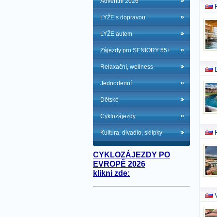
Adventní 2026
LYŽE s dopravou
LYŽE autem
Zájezdy pro SENIORY 55+
Relaxační, wellness
Jednodenní
Dětské
Cyklozájezdy
Kultura, divadlo, sklípky
CYKLOZÁJEZDY PO
EVROPĚ 2026
klikni zde: