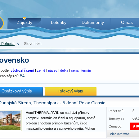
Zájezdy
Letenky
Dokumenty
O nás
 Pohoda
Slovensko
lovensko
 podle:
výchozí řazení
|
země
|
název
|
délka
|
cena
|
termín
54
zeno zájezdů:
Obrázkový výpis
Řádkový výpis
Dunajská Streda, Thermalpark - 5 denní Relax Classic
5
Počet dnů:
Hotel THERMALPARK se nachází přímo v
komplexu termálních lázní a aquaparku, hosté
09.
Termíny od:
projdou chodbou přímo k bazénům, či do
9 0
Cena od:
masážního centra a saunového světa. Mohou
využít neomezený vstup do všech vnitřních a
Více informací