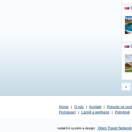
«
Home
O nás
Kontakt
Pohodo vé cest
|
|
|
Poznávací
Lázně a wellness
Pobytové
|
|
Open Travel Network
redakční systém a design: