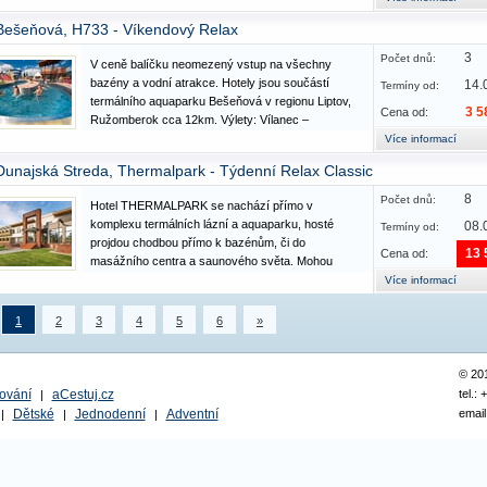
Wellness & Spa ve stylu horské louky pro relax a
Bešeňová, H733 - Víkendový Relax
odpočinek. Leží jen…
3
Počet dnů:
V ceně balíčku neomezený vstup na všechny
bazény a vodní atrakce. Hotely jsou součástí
14.
Termíny od:
termálního aquaparku Bešeňová v regionu Liptov,
3 5
Cena od:
Ružomberok cca 12km. Výlety: Vílanec –
UNESCO, Havránok, Liptovská Mara,
Více informací
Ružomberok, Kvačianská dolina. Vybavení a
Dunajská Streda, Thermalpark - Týdenní Relax Classic
služby: hoteloví hosté mohou využívat všechny…
8
Počet dnů:
Hotel THERMALPARK se nachází přímo v
komplexu termálních lázní a aquaparku, hosté
08.
Termíny od:
projdou chodbou přímo k bazénům, či do
13 
Cena od:
masážního centra a saunového světa. Mohou
využít neomezený vstup do všech vnitřních a
Více informací
venkovních bazénů, do bazénů s léčivou termální
vodou. Bazénový komplex - venkovní část:…
1
2
3
4
5
6
»
© 20
ování
aCestuj.cz
tel.:
|
Dětské
Jednodenní
Adventní
email
|
|
|