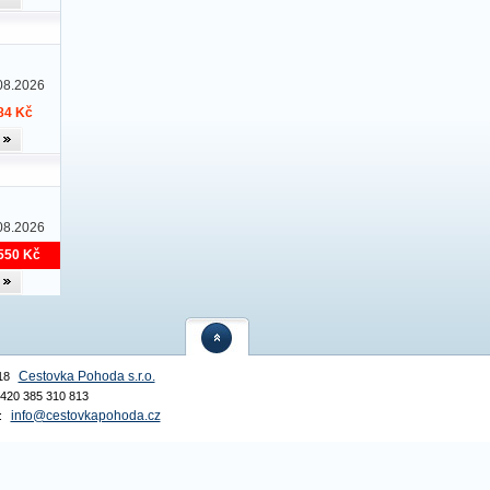
08.2026
84 Kč
08.2026
550 Kč
Cestovka Pohoda s.r.o.
18
 +420 385 310 813
info@cestovkapohoda.cz
: