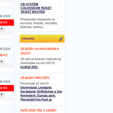
CB SYSTÉM
,
COLOSSEUM TICKET
,
TICKET MASTER
08.2026
Předprodej vstupenek na
50 Kč
koncerty, divadla, muzikály,
festivaly, výstavy....
Aktuality
08.2026
ZÁJEZDY do HOLANDSKA
2027!!!
88 Kč
Již nyní poznávací zájezdy do
Holandska na rok 2027!!!
KLIKNI ZDE:
ZÁJEZDY PRO DĚTI
08.2026
Rezervujte již nyní !!!
Disneyland, Legoland,
50 Kč
Gardaland, Delfinárium a Zoo
Norimberk, Europa park,
Playmobil Fun Park aj.
Paříž 2026 VŠE V CENĚ!!