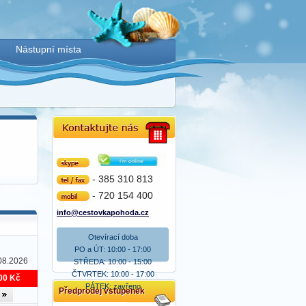
Nástupní místa
Skype
- 385 310 813
tel/fax
- 720 154 400
mobil
info@cestovkapohoda.cz
Otevírací doba
PO a ÚT: 10:00 - 17:00
08.2026
STŘEDA: 10:00 - 15:00
ČTVRTEK: 10:00 - 17:00
00 Kč
PÁTEK: zavřeno
Předprodej vstupenek