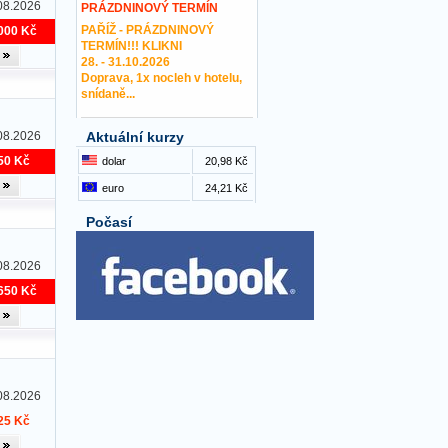
08.2026
PRÁZDNINOVÝ TERMÍN
PAŘÍŽ - PRÁZDNINOVÝ
000 Kč
TERMÍN!!! KLIKNI
28. - 31.10.2026
Doprava, 1x nocleh v hotelu,
snídaně...
08.2026
Aktuální kurzy
50 Kč
dolar
20,98 Kč
euro
24,21 Kč
Počasí
08.2026
650 Kč
08.2026
25 Kč