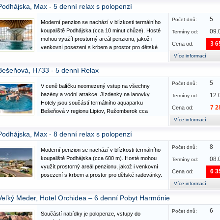
venkovních bazénů, do bazénů s léčivou termální
Podhájska, Max - 5 denní relax s polopenzí
vodou. Bazénový komplex - venkovní část:…
5
Počet dnů:
Moderní penzion se nachází v blízkosti termálního
koupaliště Podhájska (cca 10 minut chůze). Hosté
09.
Termíny od:
mohou využít prostorný areál penzionu, jakož i
3 6
Cena od:
venkovní posezení s krbem a prostor pro dětské
radovánky. Výlety: Ostrihom (katedrála, ter.
Více informací
aquapark), Nové Zámky, Nitra. Služby a vybavení:
Bešeňová, H733 - 5 denní Relax
květen -…
5
Počet dnů:
V ceně balíčku neomezený vstup na všechny
bazény a vodní atrakce. Jízdenky na lanovky.
12.
Termíny od:
Hotely jsou součástí termálního aquaparku
7 2
Cena od:
Bešeňová v regionu Liptov, Ružomberok cca
12km. Výlety: Vílanec – UNESCO, Havránok,
Více informací
Liptovská Mara, Ružomberok, Kvačianská dolina.
Podhájska, Max - 8 denní relax s polopenzí
Vybavení a služby: hoteloví hosté mohou…
8
Počet dnů:
Moderní penzion se nachází v blízkosti termálního
koupaliště Podhájska (cca 600 m). Hosté mohou
08.
Termíny od:
využít prostorný areál penzionu, jakož i venkovní
6 3
Cena od:
posezení s krbem a prostor pro dětské radovánky.
Výlety: Ostrihom (katedrála, ter. aquapark), Nové
Více informací
Zámky, Nitra. Služby a vybavení: květen - září
Veľký Meder, Hotel Orchidea – 6 denní Pobyt Harmónie
zahradní…
6
Počet dnů:
Součástí nabídky je polopenze, vstupy do