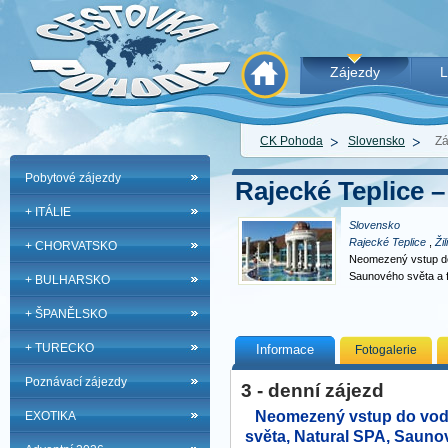
Zájezdy
L
CK Pohoda
Slovensko
Zá
Pobytové zájezdy
Rajecké Teplice 
+ ITÁLIE
Slovensko
Rajecké Teplice
,
Ži
+ CHORVATSKO
Neomezený vstup do
Saunového světa a 
+ BULHARSKO
+ ŠPANĚLSKO
+ TURECKO
Informace
Fotogalerie
Poznávací zájezdy
3 - denní zájezd
Neomezený vstup do vod
EXOTIKA
světa, Natural SPA, Saun