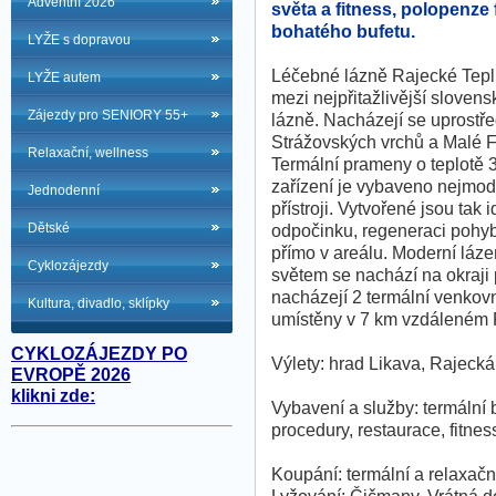
Adventní 2026
světa a fitness, polopenze
bohatého bufetu.
LYŽE s dopravou
Léčebné lázně Rajecké Tepli
LYŽE autem
mezi nejpřitažlivější slovens
Zájezdy pro SENIORY 55+
lázně. Nacházejí se uprostře
Strážovských vrchů a Malé F
Relaxační, wellness
Termální prameny o teplotě 3
zařízení je vybaveno nejmod
Jednodenní
přístroji. Vytvořené jsou tak
Dětské
odpočinku, regeneraci pohyb
přímo v areálu. Moderní lá
Cyklozájezdy
světem se nachází na okraji
nacházejí 2 termální venkovn
Kultura, divadlo, sklípky
umístěny v 7 km vzdáleném 
CYKLOZÁJEZDY PO
Výlety: hrad Likava, Rajecká
EVROPĚ 2026
klikni zde:
Vybavení a služby: termální 
procedury, restaurace, fitness
Koupání: termální a relaxačn