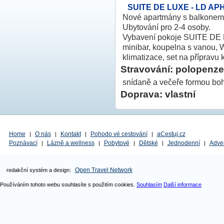
SUITE DE LUXE - LD A
Nové apartmány s balkonem,
Ubytování pro 2-4 osoby.
Vybavení pokoje SUITE DE LU
minibar, koupelna s vanou, W
klimatizace, set na přípravu 
Stravování: polopenze
snídaně a večeře formou boh
Doprava: vlastní
Home
O nás
Kontakt
Pohodo vé cestování
aCestuj.cz
|
|
|
|
Poznávací
Lázně a wellness
Pobytové
Dětské
Jednodenní
Adve
|
|
|
|
|
Open Travel Network
redakční systém a design:
Používáním tohoto webu souhlasíte s použitím cookies.
Souhlasím
Další informace