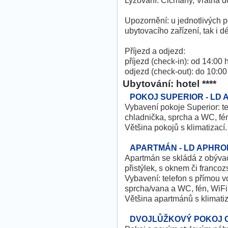
Lyžování: Čičmany, Vrátná do
Upozornění: u jednotlivých p
ubytovacího zařízení, tak i d
Příjezd a odjezd:
příjezd (check-in): od 14:00 
odjezd (check-out): do 10:00
Ubytování: hotel ****
POKOJ SUPERIOR - LD 
Vybavení pokoje Superior: te
chladnička, sprcha a WC, fén
Většina pokojů s klimatizací.
APARTMÁN - LD APHRO
Apartmán se skládá z obývac
přistýlek, s oknem či franc
Vybavení: telefon s přímou v
sprcha/vana a WC, fén, WiFi,
Většina apartmánů s klimatiz
DVOJLŮŽKOVÝ POKOJ C