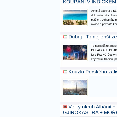
KOUPÁNÍ V INDICKÉ
Africká exotika a r
dokonalou dovolenou
plážích, ochutnáte m
ovoce a poznáte kor
Nahlédnete do prale
vyrazíte na safari 
Dubaj - To nejlepší z
vůni ostrovního…
To nejlepší ze Spoj
DUBAI + ABU DHAB
let z Prahyü český
zájezduü tradiční pr
Burj Khalifa, palmový
zálivem Creek, Mall
Kouzlo Perského záli
Dubai, zpívající…
Velký okruh Albáni
GJIROKASTRA + MOŘ