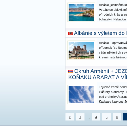
Albánie, jedinečná k
Vydáte se objevit mí
přírodních krás a au
bohatství. Nebudou c
kuchyně a relax na 
překvapivé země. Zaž
Albánie s výletem do
cestovatel a necht
Albánie – opravdová 
přídomek “se špatno
vášni některých svýc
krevní msta běžnou 
svědkem proměny, kt
neuvěřitelnou rychlo
Okruh Arménií + J
království Envera 
KOŇAKU ARARAT A VÍ
Tajuplná země nedo
kláštery a chrámy u
pod vrcholky Araratu
Kavkazu i zákoutí J
naleziště i přírodu
Ochutnáte skvělé vín
upečete si chlebov
«
1
4
5
6
...