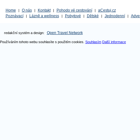
Home
O nás
Kontakt
Pohodo vé cestování
aCestuj.cz
|
|
|
|
Poznávací
Lázně a wellness
Pobytové
Dětské
Jednodenní
Adve
|
|
|
|
|
Open Travel Network
redakční systém a design:
Používáním tohoto webu souhlasíte s použitím cookies.
Souhlasím
Další informace