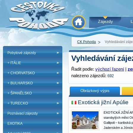
Zájezdy
L
CK Pohoda
Vyhledávání záj
Pobytové zájezdy
Vyhledávání záj
+ ITÁLIE
Řadit podle:
výchozí řazení
|
z
+ CHORVATSKO
nalezeno zájezdů:
692
+ BULHARSKO
Obrázkový výpis
+ ŠPANĚLSKO
Exotická jižní Apúlie
+ TURECKO
EXOTICKÁ JIŽNÍ AP
Poznávací zájezdy
starobylých měst Otr
Gallipoli – karibská
EXOTIKA
Jaderském a Jónské
vykoupat na místa, 