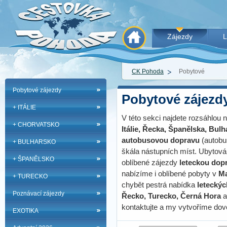
Zájezdy
L
CK Pohoda
Pobytové
Pobytové zájezdy
Pobytové zájezd
+ ITÁLIE
V této sekci najdete rozsáhlou
+ CHORVATSKO
Itálie, Řecka, Španělska, Bul
autobusovou dopravu
(autobus
+ BULHARSKO
škála nástupních míst. Ubytová
+ ŠPANĚLSKO
oblíbené zájezdy
leteckou dop
nabízíme i oblíbené pobyty v
Ma
+ TURECKO
chybět pestrá nabídka
letecký
Poznávací zájezdy
Řecko, Turecko, Černá Hora
a
kontaktujte a my vytvoříme dov
EXOTIKA