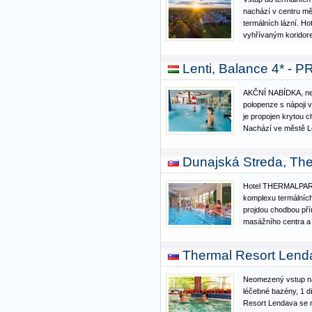
nachází v centru mě
termálních lázní. Ho
vyhřívaným koridor
restaurace s meziná
diabetických a vege
Lenti, Balance 4* 
lobby bar, sauna,…
AKČNÍ NABÍDKA, neo
polopenze s nápoji 
je propojen krytou c
Nachází ve městě Le
Maďarska, v údolí ře
slovinských, chorva
Dunajská Streda, The
Výlety: lesní vláče
Hotel THERMALPARK
komplexu termálních
projdou chodbou pří
masážního centra a
využít neomezený vs
venkovních bazénů, 
Thermal Resort Lenda
vodou. Bazénový ko
Neomezený vstup na
léčebné bazény, 1 d
Resort Lendava se n