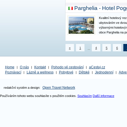
nabízí léčebné a rel
Parghelia - Hotel Pog
poznáním, kulturou 
Kvalitní hotelový re
ubytováním ve dvou
výbornými hotelovým
obce Parghelia na 
skalnatém útesu nad
jedinečnou vyhlídko
zejména perlu Kalá
«
1
4
5
6
...
Home
O nás
Kontakt
Pohodo vé cestování
aCestuj.cz
|
|
|
|
Poznávací
Lázně a wellness
Pobytové
Dětské
Jednodenní
Adve
|
|
|
|
|
Open Travel Network
redakční systém a design:
Používáním tohoto webu souhlasíte s použitím cookies.
Souhlasím
Další informace