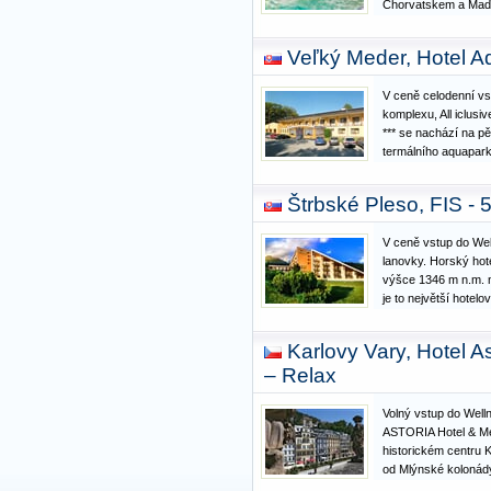
Chorvatskem a Maďa
vinice a krásná příro
příznivě nakloněn c
Veľký Meder, Hotel A
turistiky. V lázních…
V ceně celodenní vs
komplexu, All iclusiv
*** se nachází na p
termálního aquapar
Ideální prostředí pr
tu najdou i rodiny s 
Štrbské Pleso, FIS -
termálních lázní…
V ceně vstup do Wel
lanovky. Horský hot
výšce 1346 m n.m. n
je to největší hotel
Vysokých Tatrách. J
Wellness & Spa ve s
Karlovy Vary, Hotel
odpočinek. Leží je
– Relax
Volný vstup do Well
ASTORIA Hotel & Me
historickém centru K
od Mlýnské kolonád
historických budov 