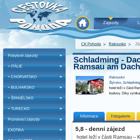
Zájezdy
L
CK Pohoda
Rakousko
Zá
Pobytové zájezdy
Schladming - Dac
Ramsau am Dachst
+ ITÁLIE
+ CHORVATSKO
Rakousko
Štýrsko
,
Schladming
+ BULHARSKO
hotel leží v části R
budovy. Díky vynikaj
+ ŠPANĚLSKO
+ TURECKO
Informace
Fotogalerie
Poznávací zájezdy
5,8 - denní zájezd
EXOTIKA
hotel leží v části Ramsau – 