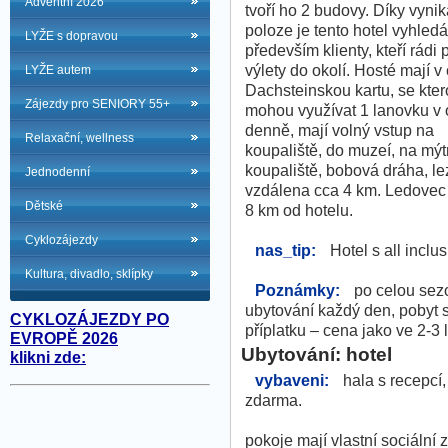
Adventní 2026
tvoří ho 2 budovy. Díky vynika
poloze je tento hotel vyhled
LYŽE s dopravou
především klienty, kteří rádi 
výlety do okolí. Hosté mají v
LYŽE autem
Dachsteinskou kartu, se kte
Zájezdy pro SENIORY 55+
mohou využívat 1 lanovku v 
denně, mají volný vstup na
Relaxační, wellness
koupaliště, do muzeí, na mý
koupaliště, bobová dráha, le
Jednodenní
vzdálena cca 4 km. Ledovec
Dětské
8 km od hotelu.
Cyklozájezdy
nas_tip:
Hotel s all inclu
Kultura, divadlo, sklípky
Poznámky:
po celou sezo
ubytování každý den, pobyt 
CYKLOZÁJEZDY PO
příplatku – cena jako ve 2-3
EVROPĚ 2026
Ubytování: hotel
klikni zde:
vybaveni:
hala s recepcí, 
zdarma.
pokoje mají vlastní sociální 