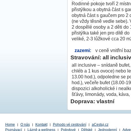
Rodinné pokoje tvoří 2 místn
přistýlkou a obytná část s g
obytná část s gaučem pro 2 d
(ne vždy těsně vedle sebe).
2 dospělé osoby a 2 děti do 
přistýlka také jen pro dítě d
veliké, 2-3 lůžkové cca 20 m
zazemi:
v ceně vnitřní ba
Stravování: all inclusi
all inclusive – snídaně bufe
chléb a 1 kus ovoce) nebo l
13.00 hod.), odpoledne se p
hod.), večeře bufet (18.00-19
dispozici alkoholické i nealk
šťávy, limonády, voda, káva,
Doprava: vlastní
Home
O nás
Kontakt
Pohodo vé cestování
aCestuj.cz
|
|
|
|
Poznávací
Lázně a wellness
Pobytové
Dětské
Jednodenní
Adve
|
|
|
|
|