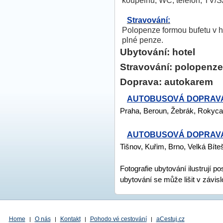
koupelnu, WC, telefon, TV/S
Stravování:
Polopenze formou bufetu v h
plné penze.
Ubytování: hotel
Stravování: polopenze
Doprava: autokarem
AUTOBUSOVÁ DOPRAVA:
Praha, Beroun, Žebrák, Rokyca
AUTOBUSOVÁ DOPRAVA:
Tišnov, Kuřim, Brno, Velká Bíte
Fotografie ubytování ilustrují 
ubytování se může lišit v závisl
Home
O nás
Kontakt
Pohodo vé cestování
aCestuj.cz
|
|
|
|