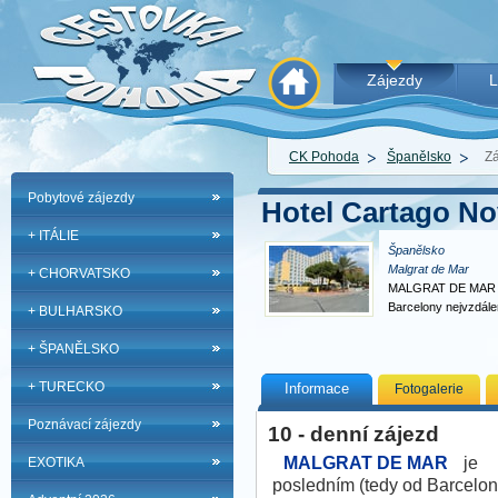
Zájezdy
L
CK Pohoda
Španělsko
Z
Pobytové zájezdy
Hotel Cartago No
+ ITÁLIE
Španělsko
Malgrat de Mar
+ CHORVATSKO
MALGRAT DE MAR je
Barcelony nejvzdále
+ BULHARSKO
městečkem…
+ ŠPANĚLSKO
+ TURECKO
Informace
Fotogalerie
Poznávací zájezdy
10 - denní zájezd
MALGRAT DE MAR
je
EXOTIKA
posledním (tedy od Barcelo