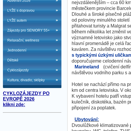
Adventní 2026
nejvzdálenějším – cca 60 km
městečkem provincie Barcel
LYŽE s dopravou
Dlouhé a široké písečné plá
od poloviny minulého století
LYŽE autem
přitahovat turisty a Malgrat s
Zájezdy pro SENIORY 55+
během několika let změnil v
významné letovisko jako stv
Relaxační, wellness
hlavní promenádě je celá řa
kaváren. Za návštěvu rozhodn
Jednodenní
s typickými úzkými ulička
Dětské
doporučujeme celodenní ná
Marineland
(cvičení delfí
Cyklozájezdy
návštěvou vodního parku s a
Kultura, divadlo, sklípky
Hotel se nachází přímo na 
km od centra letoviska. V ok
CYKLOZÁJEZDY PO
K vybavení hotelu patří vstup
EVROPĚ 2026
kulečník, diskotéka, bazén pr
klikni zde:
připojení za poplatek.
Ubytování:
Dvoulůžkové klimatizované p