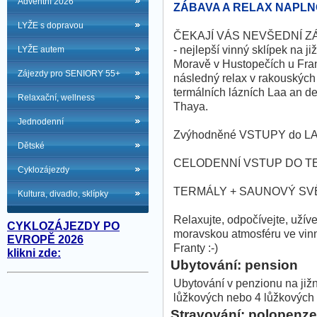
Adventní 2026
ZÁBAVA A RELAX NAPLNO
LYŽE s dopravou
ČEKAJÍ VÁS NEVŠEDNÍ Z
- nejlepší vinný sklípek na již
LYŽE autem
Moravě v Hustopečích u Fran
Zájezdy pro SENIORY 55+
následný relax v rakouských
termálních lázních Laa an de
Relaxační, wellness
Thaya.
Jednodenní
Zvýhodněné VSTUPY do LAA
Dětské
CELODENNÍ VSTUP DO TER
Cyklozájezdy
TERMÁLY + SAUNOVÝ SVĚT 
Kultura, divadlo, sklípky
Relaxujte, odpočívejte, užíve
CYKLOZÁJEZDY PO
moravskou atmosféru ve vinn
EVROPĚ 2026
Franty :-)
klikni zde:
Ubytování: pension
Ubytování v penzionu na již
lůžkových nebo 4 lůžkových 
Stravování: polopenze