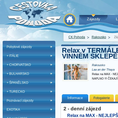
Zájezdy
L
CK Pohoda
Rakousko
Zá
Pobytové zájezdy
Relax v TERMÁLE
VINNÉM SKLEPĚ
+ ITÁLIE
+ CHORVATSKO
Rakousko
Laa an der Thaya
+ BULHARSKO
Relax na MAX - NE
NAPLNO !!! ČEKAJ
+ ŠPANĚLSKO
+ TURECKO
Informace
Fotogalerie
Poznávací zájezdy
2 - denní zájezd
EXOTIKA
Relax na MAX - NEJLEPŠ