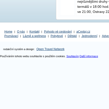
nejrůznějšími druhy 
termálů v 18:00 hod
ve 21:00, Ostravy 22
Home
O nás
Kontakt
Pohodo vé cestování
aCestuj.cz
|
|
|
|
Poznávací
Lázně a wellness
Pobytové
Dětské
Jednodenní
Adve
|
|
|
|
|
Open Travel Network
redakční systém a design:
Používáním tohoto webu souhlasíte s použitím cookies.
Souhlasím
Další informace