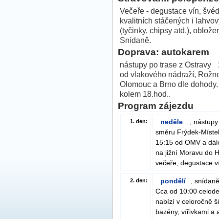
Večeře - degustace vín, šv
kvalitních stáčených i lahvov
(tyčinky, chipsy atd.), obložen
Snídaně.
Doprava: autokarem
nástupy po trase z Ostravy
od vlakového nádraží, Rožn
Olomouc a Brno dle dohody. 
kolem 18.hod..
Program zájezdu
neděle
, nástupy
1. den:
směru Frýdek-Místek
15:15 od OMV a dále
na jižní Moravu do 
večeře, degustace ví
pondělí
, snídan
2. den:
Cca od 10:00 celode
nabízí v celoročně š
bazény, vířivkami a 