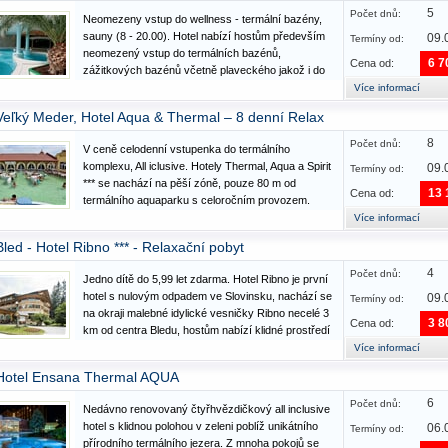
5
Počet dnů:
Neomezeny vstup do wellness - termální bazény,
sauny (8 - 20.00). Hotel nabízí hostům především
09.
Termíny od:
neomezený vstup do termálních bazénů,
6 7
Cena od:
zážitkových bazénů včetně plaveckého jakož i do
celého Wellness. Samozřejmostí je výtečná
Více informací
kuchyně, včetně různých specialit. Tapolca je
Veľký Meder, Hotel Aqua & Thermal – 8 denní Relax
známá jako město jeskyň a…
8
Počet dnů:
V ceně celodenní vstupenka do termálního
komplexu, All iclusive. Hotely Thermal, Aqua a Spirit
09.
Termíny od:
*** se nachází na pěší zóně, pouze 80 m od
13 
Cena od:
termálního aquaparku s celoročním provozem.
Ideální prostředí pro relax a odpočinek, dovolenou
Více informací
tu najdou i rodiny s dětmi, jen pár kroků od
Bled - Hotel Ribno *** - Relaxační pobyt
termálních lázní…
4
Počet dnů:
Jedno dítě do 5,99 let zdarma. Hotel Ribno je první
hotel s nulovým odpadem ve Slovinsku, nachází se
09.
Termíny od:
na okraji malebné idylické vesničky Ribno necelé 3
3 8
Cena od:
km od centra Bledu, hostům nabízí klidné prostředí
a řadu venkovních aktivit. Vybavení a služby:
Více informací
Recepce, hala, restaurace, bar, letní terasa,…
Hotel Ensana Thermal AQUA
6
Počet dnů:
Nedávno renovovaný čtyřhvězdičkový all inclusive
hotel s klidnou polohou v zeleni poblíž unikátního
06.
Termíny od:
přírodního termálního jezera. Z mnoha pokojů se