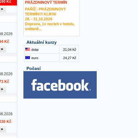
190 Kč
PRÁZDNINOVÝ TERMÍN
PAŘÍŽ - PRÁZDNINOVÝ
TERMÍN!!! KLIKNI
28. - 31.10.2026
Doprava, 1x nocleh v hotelu,
snídaně...
08.2026
94 Kč
Aktuální kurzy
dolar
21,04 Kč
euro
24,27 Kč
Počasí
08.2026
73 Kč
08.2026
030 Kč