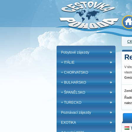
CK
Pobytové zájezdy
Re
+ ITÁLIE
V tét
+ CHORVATSKO
vlast
Gmü
+ BULHARSKO
Zem
+ ŠPANĚLSKO
Řadit
+ TURECKO
nale
Poznávací zájezdy
EXOTIKA