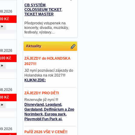
CB SYSTÉM
,
COLOSSEUM TICKET
,
08.2026
TICKET MASTER
00 Kč
Předprodej vstupenek na
koncerty, divadla, muzikály,
festivaly, výstavy....
Aktuality
08.2026
100 Kč
ZÁJEZDY do HOLANDSKA
2027!!!
Již nyní poznávací zájezdy do
Holandska na rok 2027!!!
KLIKNI ZDE:
08.2026
ZÁJEZDY PRO DĚTI
00 Kč
Rezervujte již nyní !!!
Disneyland, Legoland,
Gardaland, Delfinárium a Zoo
Norimberk, Europa park,
Playmobil Fun Park aj.
09.2026
Paříž 2026 VŠE V CENĚ!!