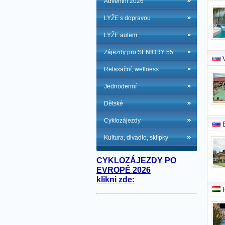
Adventní 2026
LYŽE s dopravou
LYŽE autem
Zájezdy pro SENIORY 55+
Relaxační, wellness
Jednodenní
Dětské
Cyklozájezdy
Kultura, divadlo, sklípky
CYKLOZÁJEZDY PO
EVROPĚ 2026
klikni zde: