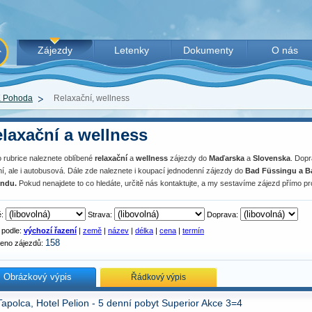
Zájezdy
Letenky
Dokumenty
O nás
 Pohoda
Relaxační, wellness
laxační a wellness
o rubrice naleznete oblíbené
relaxační
a
wellness
zájezdy do
Maďarska
a
Slovenska
. Dop
ní, ale i autobusová. Dále zde naleznete i koupací jednodenní zájezdy do
Bad Füssingu a B
ndu.
Pokud nenajdete to co hledáte, určitě nás kontaktujte, a my sestavíme zájezd přímo pr
ě:
Strava:
Doprava:
 podle:
výchozí řazení
|
země
|
název
|
délka
|
cena
|
termín
158
zeno zájezdů:
Obrázkový výpis
Řádkový výpis
Tapolca, Hotel Pelion - 5 denní pobyt Superior Akce 3=4