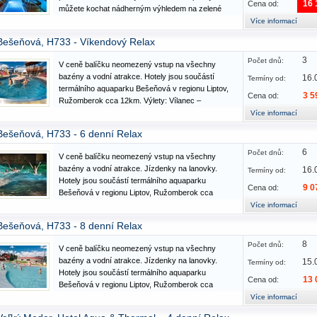
16 
Cena od:
můžete kochat nádherným výhledem na zelené
okolí jezera nebo na krásně upravenou hotelovou
Více informací
zahradu. Hotel disponuje vlastním termálním
Bešeňová, H733 - Víkendový Relax
pramenem s vodou…
3
Počet dnů:
V ceně balíčku neomezený vstup na všechny
bazény a vodní atrakce. Hotely jsou součástí
16.
Termíny od:
termálního aquaparku Bešeňová v regionu Liptov,
3 5
Cena od:
Ružomberok cca 12km. Výlety: Vílanec –
UNESCO, Havránok, Liptovská Mara,
Více informací
Ružomberok, Kvačianská dolina. Vybavení a
Bešeňová, H733 - 6 denní Relax
služby: hoteloví hosté mohou využívat všechny…
6
Počet dnů:
V ceně balíčku neomezený vstup na všechny
bazény a vodní atrakce. Jízdenky na lanovky.
16.
Termíny od:
Hotely jsou součástí termálního aquaparku
9 0
Cena od:
Bešeňová v regionu Liptov, Ružomberok cca
12km. Výlety: Vílanec – UNESCO, Havránok,
Více informací
Liptovská Mara, Ružomberok, Kvačianská dolina.
Bešeňová, H733 - 8 denní Relax
Vybavení a služby: hoteloví hosté mohou…
8
Počet dnů:
V ceně balíčku neomezený vstup na všechny
bazény a vodní atrakce. Jízdenky na lanovky.
15.
Termíny od:
Hotely jsou součástí termálního aquaparku
13 
Cena od:
Bešeňová v regionu Liptov, Ružomberok cca
12km. Výlety: Vílanec – UNESCO, Havránok,
Více informací
Liptovská Mara, Ružomberok, Kvačianská dolina.