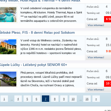
Veľký Meder, Hotel Aqua & Thermal – 4 denní Relax
Vybavení a služby: hoteloví hosté mohou…
4
Počet dnů:
V ceně celodenní vstupenka do termálního
komplexu, All iclusive. Hotely Thermal, Aqua a Spirit
09.
Termíny od:
*** se nachází na pěší zóně, pouze 80 m od
6 5
Cena od:
termálního aquaparku s celoročním provozem.
Ideální prostředí pro relax a odpočinek, dovolenou
Více informací
tu najdou i rodiny s dětmi, jen pár kroků od
Štrbské Pleso, FIS - 8 denní Relax pod Soliskom
termálních lázní…
8
Počet dnů:
V ceně vstup do Wellness centra. Jízdenky na
lanovky. Horský hotel se nachází v nadmořské
15.
Termíny od:
výšce 1346 m n.m. nedaleko jezera Štrbské pleso,
9 8
Cena od:
je to největší hotelovo – sportovní komplex ve
Vysokých Tatrách. Je se zde nové Natural
Více informací
Wellness & Spa ve stylu horské louky pro relax a
Kúpele Lúčky - Léčebný pobyt SENIOR 60+
odpočinek. Leží jen…
6
Počet dnů:
Plná penze, vstupní lékařská prohlídka, dvě
procedury denně. Lázně Lúčky patří mezi nejstarší
09.
Termíny od:
lázně na Slovensku, leží v horské dolině pod
10 
Cena od:
úbočím Choča, na rozhraní Oravy a Liptova,
nabízejí spojení krásné horské přírody a
Více informací
termálních minerálních pramenů s léčebnými
účinky. Vybavení a služby: LD…
1
4
5
6
7
8
9
10
16
»
...
...