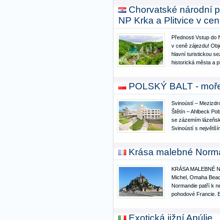
Chorvatské národní p
NP Krka a Plitvice v ce
Přednosti Vstup do 
v ceně zájezdu! Ob
hlavní turistickou s
historická města a 
letních veder. Tent
světového přírodního
POLSKÝ BALT - moře 
UNESCO i do půva
Svinoústí – Mezizdr
Štětín – Ahlbeck Pob
se zázemím lázeňské
Svinoústí s největš
Polsku a léčivou v
dovolené na novou 
Krása malebné Norm
zavedou do zalesn
KRÁSA MALEBNÉ N
Michel, Omaha Beac
Normandie patří k n
pohodové Francie. B
žulovými skalisky, v
vesničkami a mohut
Exotická jižní Apúlie
Normandie nám nabí