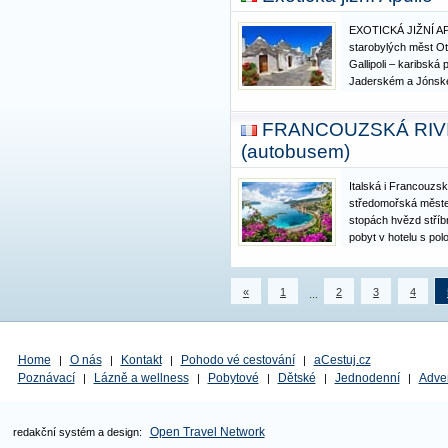
EXOTICKÁ JIŽNÍ AP
starobylých měst Otr
Gallipoli – karibská
Jaderském a Jónské
vykoupat na místa, 
rozhraní Jaderskéh
FRANCOUZSKÁ RIVIÉ
italská Apulie. Nami
(autobusem)
Italská i Francouzsk
středomořská měste
stopách hvězd stříb
pobyt v hotelu s p
ODJEZDU!!
«
1
2
3
4
...
Home
O nás
Kontakt
Pohodo vé cestování
aCestuj.cz
|
|
|
|
Poznávací
Lázně a wellness
Pobytové
Dětské
Jednodenní
Adve
|
|
|
|
|
Open Travel Network
redakční systém a design: