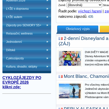
Zájezdy průvodcují osvědčení a 
Adventní 2026
Země:
Stra
LYŽE s dopravou
Řadit podle:
výchozí řazení
|
z
nalezeno zájezdů:
435
LYŽE autem
Zájezdy pro SENIORY 55+
Obrázkový výpis
Relaxační, wellness
2-denní Disneyland a
Jednodenní
(ZÁJ)
Dětské
DVA SVĚTY MAGIE V
Disney Adventure W
Cyklozájezdy
získáte vstupenku d
kterými můžete běh
Kultura, divadlo, sklípky
Připravte se na to, 
tomu, abyste objevil
Mont Blanc, Chamoni
DISNEYLAND PARK: 
CYKLOZÁJEZDY PO
EVROPĚ 2026
Pro všechny milovní
klikni zde:
Jedinečné ubytování
výhledem na Mont-B
Představujeme vám 
ubytováním**** v s
pár kroků od lanovek
PERLY ALSASKA A LO