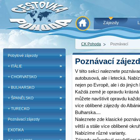
Zájezdy
L
CK Pohoda
Poznávací
Pobytové zájezdy
Poznávací zájez
+ ITÁLIE
V této sekci naleznete poznáva
+ CHORVATSKO
autobusová, ale i letecká. Nab
nejen po Evropě, ale i do jiných 
+ BULHARSKO
Každá země je opravdu krásná 
+ ŠPANĚLSKO
můžete navštívit opravdu každou
více oblíbené zájezdy do Albá
+ TURECKO
Bulharska....
Naleznete zde klasické poznáva
Poznávací zájezdy
větší a stále více oblíbené okru
EXOTIKA
Nabízíme různé varianty.