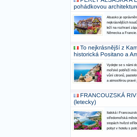
pobyt bude velkým 
pohádkovou architektur
Nezapomenutelný
Alsasko je oprávně
nejkrásnějších kout
leží na rozhraní záp
Německa a Francie. 
Štrasburk symbolic
kontinentu a sídlem 
To nejkrásnější z Kam
má v sobě to nejlep
historická Positano a Am
Vydejte se s námi d
mořské pobřeží mís
vůní citronů, paste
a atmosférou pravé j
zájezdu objevíte to
pobřeží, navštívíte
FRANCOUZSKÁ RIVIÉ
Capri i…
(letecky)
Italská i Francouzsk
středomořská měste
stopách hvězd stříb
pobyt v hotelu s p
ODJEZDU!! POSLED