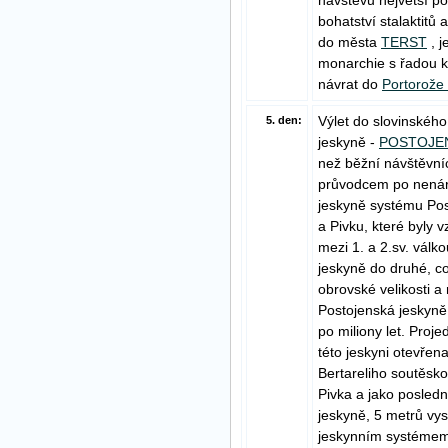
návštěvu největší p
bohatství stalaktitů
do města
TERST
, j
monarchie s řadou k
návrat do
Portorože
Výlet do slovinskéh
5. den:
jeskyně -
POSTOJE
než běžní návštěvní
průvodcem po nenáro
jeskyně systému Pos
a Pivku, které byly
mezi 1. a 2.sv. vál
jeskyně do druhé, co
obrovské velikosti a
Postojenská jeskyně j
po miliony let. Proje
této jeskyni otevřena
Bertareliho soutěsk
Pivka a jako posledn
jeskyně, 5 metrů vys
jeskynním systémem