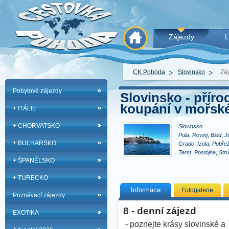
Zájezdy
L
CK Pohoda
Slovinsko
Záj
Pobytové zájezdy
Slovinsko - příro
koupání v mořské
+ ITÁLIE
+ CHORVATSKO
Slovinsko
Pula
,
Rovinj
,
Bled
,
J
+ BULHARSKO
Grado
,
Izola
,
Pobřež
Terst
,
Postojna
,
Stru
+ ŠPANĚLSKO
Motovun
- poznejte krásy slo
+ TURECKO
oblast severního Ja
Informace
Fotogalerie
Poznávací zájezdy
8 - denní zájezd
EXOTIKA
- poznejte krásy slovinské a