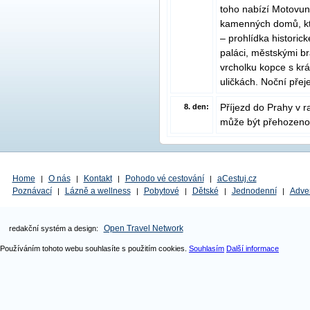
toho nabízí Motovun
kamenných domů, kt
– prohlídka histori
paláci, městskými b
vrcholku kopce s kr
uličkách. Noční přej
Příjezd do Prahy v r
8. den:
může být přehozeno d
Home
O nás
Kontakt
Pohodo vé cestování
aCestuj.cz
|
|
|
|
Poznávací
Lázně a wellness
Pobytové
Dětské
Jednodenní
Adve
|
|
|
|
|
Open Travel Network
redakční systém a design:
Používáním tohoto webu souhlasíte s použitím cookies.
Souhlasím
Další informace