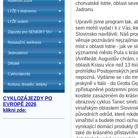
Adventní 2026
chorvatské Istrie, oblast sev
Jadranu
LYŽE s dopravou
Upravili jsme program tak, a
LYŽE autem
sem mohli vydat i ti z Vás, kte
Zájezdy pro SENIORY 55+
Slovinsko navštívili. Náš pr
věnuje poznávání nejzajíma
Relaxační, wellness
míst v oblasti Istrie - jak ve
významné město Pula s krá
Jednodenní
(Amfiteátr, Augustův chrám, o
Dětské
oblasti Krasu více než 13 ti
prohlídku Postojenských jesk
Cyklozájezdy
nepozná. Vydáme se i do m
jeskyně v Itálii - do Grotta 
Kultura, divadlo, sklípky
zpřístupněné podzemní prost
kostele zasazeném do krásnéh
CYKLOZÁJEZDY PO
obrazový cyklus Tanec smrti.
EVROPĚ 2026
vinařským oblastem Slovinsk
klikni zde:
původních odrůd, které nikde
vinařství a budete moci ochut
vynikající domácí produkty (š
také do krásného přístavníh