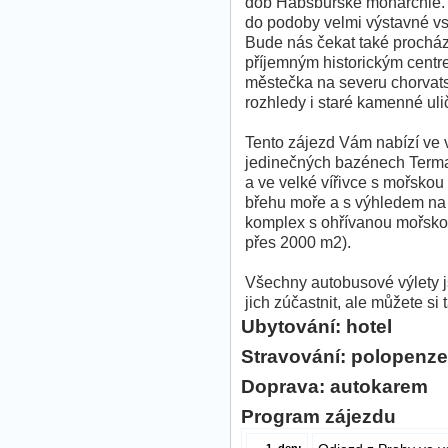
dob Habsburské monarchie. V
do podoby velmi výstavné v
Bude nás čekat také prochá
příjemným historickým centr
městečka na severu chorvats
rozhledy i staré kamenné uli
Tento zájezd Vám nabízí ve
jedinečných bazénech Terma
a ve velké vířivce s mořsko
břehu moře a s výhledem na 
komplex s ohřívanou mořsko
přes 2000 m2).
Všechny autobusové výlety j
jich zúčastnit, ale můžete si
Ubytování: hotel
Stravování: polopenze
Doprava: autokarem
Program zájezdu