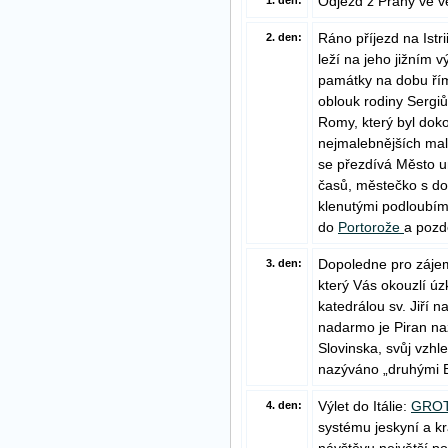
Odjezd z Prahy ve v
1. den:
Ráno příjezd na Istr
2. den:
leží na jeho jižním
památky na dobu říms
oblouk rodiny Sergiů
Romy, který byl doko
nejmalebnějších mal
se přezdívá Město um
časů, městečko s d
klenutými podloubími
do
Portorože
a pozd
Dopoledne pro zájem
3. den:
který Vás okouzlí úz
katedrálou sv. Jiří 
nadarmo je Piran n
Slovinska, svůj vzhl
nazýváno „druhými 
Výlet do Itálie:
GROT
4. den:
systému jeskyní a kr