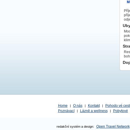
M
Pří
pří
odj
Uby
Mod
poko
kli
Str
Res
boh
Dop
Home
O nás
Kontakt
Pohodo vé cest
|
|
|
Poznávací
Lázně a wellness
Pobytové
|
|
Open Travel Network
redakční systém a design: