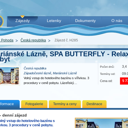
Zájezdy
Letenky
Dokumenty
O nás
 Pohoda
Česká republika
Zájezd č. H285
riánské Lázně, SPA BUTTERFLY - Rela
byt
3,4
Počet dnů:
Česká republika
Západočeské lázně
,
Mariánské Lázně
09.
Termíny od:
Volný vstup do hotelového bazénu s vířivkou. 3
5 7
Cena od:
procedury v ceně pobytu. Lázeňský…
nformace
Fotogalerie
Termíny a ceny
Destinace
 - denní zájezd
olný vstup do hotelového bazénu s
ivkou. 3 procedury v ceně pobytu.