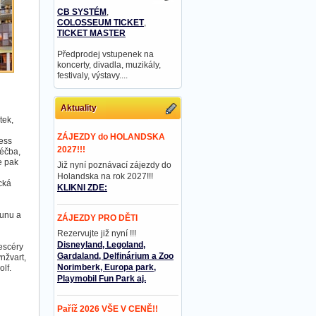
CB SYSTÉM
,
COLOSSEUM TICKET
,
TICKET MASTER
Předprodej vstupenek na
koncerty, divadla, muzikály,
festivaly, výstavy....
Aktuality
tek,
ZÁJEZDY do HOLANDSKA
ness
2027!!!
léčba,
e pak
Již nyní poznávací zájezdy do
Holandska na rok 2027!!!
cká
KLIKNI ZDE:
aunu a
ZÁJEZDY PRO DĚTI
Rezervujte již nyní !!!
Disneyland, Legoland,
escéry
Gardaland, Delfinárium a Zoo
nžvart,
Norimberk, Europa park,
olf.
Playmobil Fun Park aj.
Paříž 2026 VŠE V CENĚ!!