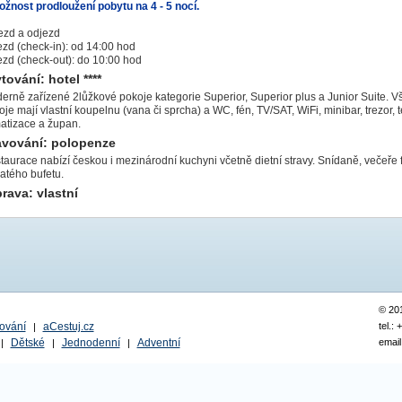
ožnost prodloužení pobytu na 4 - 5 nocí.
jezd a odjezd
jezd (check-in): od 14:00 hod
ezd (check-out): do 10:00 hod
tování: hotel ****
erně zařízené 2lůžkové pokoje kategorie Superior, Superior plus a Junior Suite. 
je mají vlastní koupelnu (vana či sprcha) a WC, fén, TV/SAT, WiFi, minibar, trezor, t
matizace a župan.
avování: polopenze
taurace nabízí českou i mezinárodní kuchyni včetně dietní stravy. Snídaně, večeře
atého bufetu.
rava: vlastní
© 20
ování
aCestuj.cz
tel.:
|
Dětské
Jednodenní
Adventní
email
|
|
|