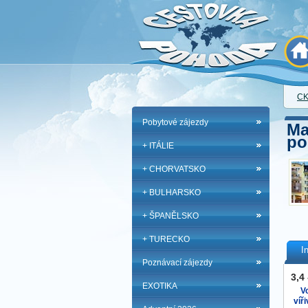
CK
Pobytové zájezdy
Ma
po
+ ITÁLIE
+ CHORVATSKO
+ BULHARSKO
+ ŠPANĚLSKO
+ TURECKO
I
Poznávací zájezdy
3,4
EXOTIKA
V
víř