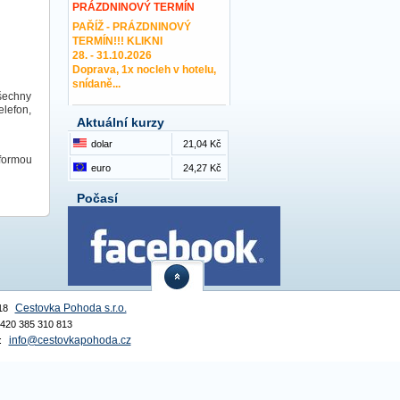
PRÁZDNINOVÝ TERMÍN
PAŘÍŽ - PRÁZDNINOVÝ
TERMÍN!!! KLIKNI
28. - 31.10.2026
Doprava, 1x nocleh v hotelu,
snídaně...
Všechny
elefon,
Aktuální kurzy
dolar
21,04 Kč
 formou
euro
24,27 Kč
Počasí
Cestovka Pohoda s.r.o.
18
 +420 385 310 813
info@cestovkapohoda.cz
: