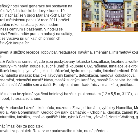
eňský hotel nové generace byl postaven na
tě dřívější historické budovy z konce 19.
letí, nachází se v srdci Mariánských Lázních
roti městskému parku. V roce 2011 prošel
sáhlou rekonstrukcí a je zde moderní
lness centrum s bazénem. V hotelu se
hází Ferdinandův pramen bohatý na sulfáty,
ž se využívá při unikátních přírodních
fátových koupelích.
avení a služby: recepce, lobby bar, restaurace, kavárna, směnárna, internetový kou
ah.
a & Wellness centrum", zde jsou poskytovány lékařské konzultace, léčebné a well
cedury - minerální koupele, suché uhličité koupele CO2, rašelina, inhalace, elektro
líková terapie, plynové injekce, baňkování, hydroxeur, parafín, léčebné cvičení. Dál
oká nabídka masáží: klasické, lávovými kameny, detoxikační, medová, čokoládová,
enerační, relaxační masáž hlavy, masáž suchými kartáčky, masáž Dolce vita, holisti
áž, masáž Afroditin sen a další. Beauty centrum - kadeřnictví, manikúra, pedikúra.
té mohou bezplatně využívat hotelový bazén s protiproudem (12 x 5,5 m, 31°C), s
lpool, fitness a solárium.
ety: Mariánské Lázně – kolonáda, muzeum, Zpívající fontána, vyhlídky Hamelika, M
arola, Park Boheminium, Geologický park, památník F. Chopina. Kladská, zámek Ky
oturistika, turistika, lesní koupaliště Lido, rybník Betlém, lyžování, Nordic Walking, g
ácí mazlíček za poplatek.
kování za poplatek. Rezervace parkovacího místa, nutná předem.