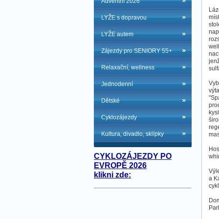
Adventní 2026
Láz
mís
LYŽE s dopravou
sto
nap
LYŽE autem
roz
wel
Zájezdy pro SENIORY 55+
nac
jen
Relaxační, wellness
sul
Vyb
Jednodenní
výt
"Sp
Dětské
pro
kys
Cyklozájezdy
šir
reg
Kultura, divadlo, sklípky
mas
Hos
CYKLOZÁJEZDY PO
whir
EVROPĚ 2026
Výl
klikni zde:
a K
cykl
Dom
Par