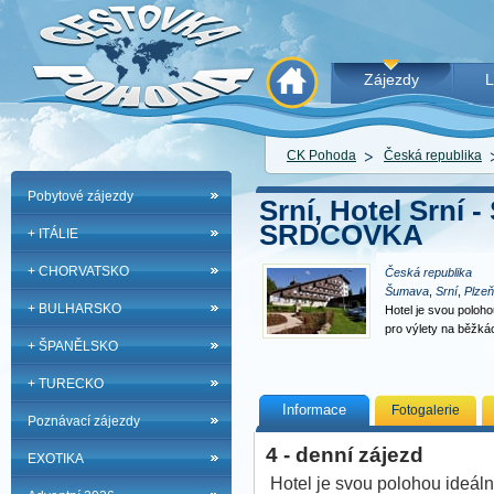
Zájezdy
L
CK Pohoda
Česká republika
Pobytové zájezdy
Srní, Hotel Srní
SRDCOVKA
+ ITÁLIE
+ CHORVATSKO
Česká republika
Šumava
,
Srní
,
Plzeň
+ BULHARSKO
Hotel je svou poloh
pro výlety na běžká
+ ŠPANĚLSKO
+ TURECKO
Informace
Fotogalerie
Poznávací zájezdy
4 - denní zájezd
EXOTIKA
Hotel je svou polohou ideál