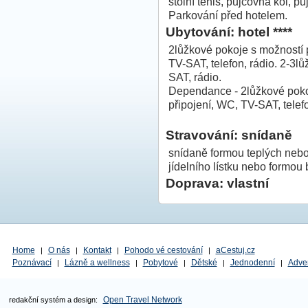
stolní tenis, půjčovna kol, p
Parkování před hotelem.
Ubytování: hotel ****
2lůžkové pokoje s možností p
TV-SAT, telefon, rádio. 2-3
SAT, rádio.
Dependance - 2lůžkové pokoj
připojení, WC, TV-SAT, telefo
Stravování: snídaně
snídaně formou teplých nebo
jídelního lístku nebo formou b
Doprava: vlastní
Home
O nás
Kontakt
Pohodo vé cestování
aCestuj.cz
|
|
|
|
Poznávací
Lázně a wellness
Pobytové
Dětské
Jednodenní
Adve
|
|
|
|
|
Open Travel Network
redakční systém a design: