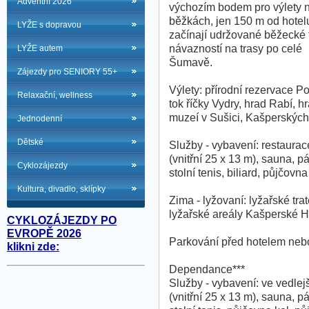
Adventní 2026
výchozím bodem pro výlety 
běžkách, jen 150 m od hotel
LYŽE s dopravou
začínají udržované běžecké t
návazností na trasy po celé
LYŽE autem
Šumavě.
Zájezdy pro SENIORY 55+
Výlety: přírodní rezervace Po
Relaxační, wellness
tok říčky Vydry, hrad Rabí
muzeí v Sušici, Kašperskýc
Jednodenní
Dětské
Služby - vybavení: restaurace
(vnitřní 25 x 13 m), sauna, p
Cyklozájezdy
stolní tenis, biliard, půjčov
Kultura, divadlo, sklípky
Zima - lyžovaní: lyžařské tra
lyžařské areály Kašperské H
CYKLOZÁJEZDY PO
EVROPĚ 2026
Parkování před hotelem nebo
klikni zde:
Dependance***
Služby - vybavení: ve vedlej
(vnitřní 25 x 13 m), sauna, p