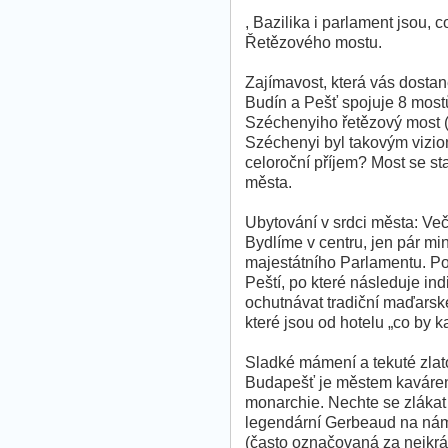
, Bazilika i parlament jsou
Řetězového mostu.
Zajímavost, která vás dostan
Budín a Pešť spojuje 8 mostů,
Széchenyiho řetězový most (
Széchenyi byl takovým vizio
celoroční příjem? Most se s
města.
Ubytování v srdci města: Več
Bydlíme v centru, jen pár mi
majestátního Parlamentu. P
Peští, po které následuje ind
ochutnávat tradiční maďarské
které jsou od hotelu „co by
Sladké mámení a tekuté zlat
Budapešť je městem kaváren
monarchie. Nechte se zlákat 
legendární Gerbeaud na nám
(často označovaná za nejkrá