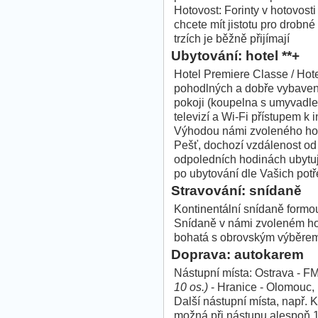
Hotovost: Forinty v hotovost
chcete mít jistotu pro drobné
trzích je běžně přijímají
Ubytování: hotel **+
Hotel Premiere Classe / Hote
pohodlných a dobře vybavený
pokoji (koupelna s umyvadlem
televizí a Wi-Fi přístupem k 
Výhodou námi zvoleného hote
Pešť, dochozí vzdálenost od 
odpoledních hodinách ubytu
po ubytování dle Vašich potř
Stravování: snídaně
Kontinentální snídaně formo
Snídaně v námi zvoleném hot
bohatá s obrovským výběrem,
Doprava: autokarem
Nástupní místa: Ostrava - FM 
10 os.)
- Hranice - Olomouc, 
Další nástupní místa, např. 
možná při nástupu alespoň 1