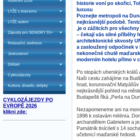
Adventní 2026
historie voní po skořici, To
luxusu
LYŽE s dopravou
Poznejte metropoli na Dunaj
nejkrásnější podobě. Tent
LYŽE autem
,je o zážitcích pro všechn
Zájezdy pro SENIORY 55+
– čekají vás silné příběhy h
architektonické skvosty
Relaxační, wellness
a zasloužený odpočinek v l
nekonečné chutě maďarsk
Jednodenní
moderním hotelu přímo v c
Dětské
Po stopách uherských králů
Cyklozájezdy
Naši cestu zahájíme na Bud
hrad, korunovační Matyášův 
Kultura, divadlo, sklípky
nejkrásnější pohled na měst
Budapešti říká „Perla na Duna
CYKLOZÁJEZDY PO
EVROPĚ 2026
Nezapomeneme ani na monum
klikni zde:
1896 k oslavám milénia. Do
archandělem Gabrielem a je
Památník tisíciletí s 14 soc
učebnicí maďarské hrdosti.