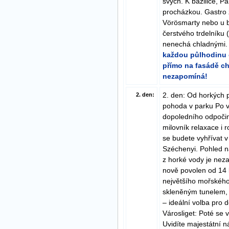
svých. K bazilice, P
procházkou. Gastro z
Vörösmarty nebo u b
čerstvého trdelníku 
nenechá chladnými
každou půlhodinu 
přímo na fasádě chr
nezapomíná!
2. den: Od horkých
2. den:
pohoda v parku Po vyn
dopoledního odpočin
milovník relaxace i 
se budete vyhřívat 
Széchenyi. Pohled n
z horké vody je nez
nově povolen od 14 l
největšího mořského
skleněným tunelem, k
– ideální volba pro 
Városliget: Poté se 
Uvidíte majestátní n