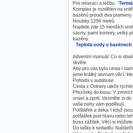
Pro relaxaci a léčbu
Termál
Komplex je rozdělen na vnitřn
bazénů proudí dva prameny o 
hloubky 1256 metrů.
Najdete zde 15 menších vnit
sauny, parní komory, velký p
bazény.
Teplota vody v bazénech 
Adventní manuál: Co si sbali
skvěle
Aby pro vás byla cesta i sam
jsme krátký seznam věcí, kter
Pohoda v autobuse
Cesta z Ostravy uteče rychlej
Přezůvky do busu: V zimníc
unaví a zpotí. Vezměte si do
vaše nohy vám poděkují.
Polštářek a deka: I když jso
polštářek pod hlavu nebo le
busu zážitek. Věci si můžet
Do tašky k sedadlu: Nabíječk