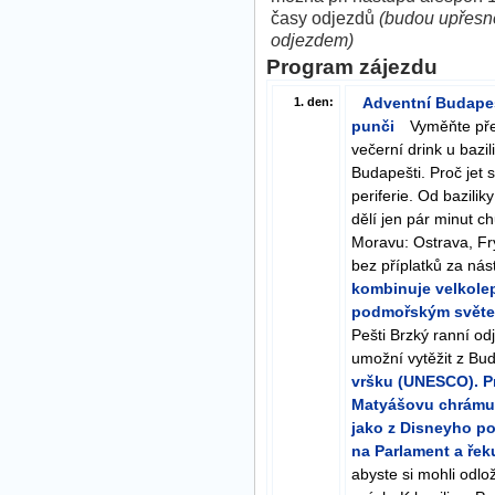
časy odjezdů
(budou upřesně
odjezdem)
Program zájezdu
Adventní Budapeš
1. den:
punči
Vyměňte pře
večerní drink u bazil
Budapešti. Proč jet 
periferie. Od bazili
dělí jen pár minut c
Moravu: Ostrava, Frý
bez příplatků za nás
kombinuje velkolep
podmořským světe
Pešti Brzký ranní o
umožní vytěžit z B
vršku (UNESCO). P
Matyášovu chrámu 
jako z Disneyho po
na Parlament a řek
abyste si mohli odlo