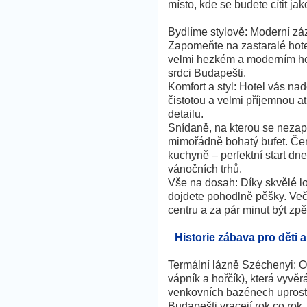
místo, kde se budete cítit ja
Bydlíme stylově: Moderní 
Zapomeňte na zastaralé hote
velmi hezkém a moderním ho
srdci Budapešti.
Komfort a styl: Hotel vás n
čistotou a velmi příjemnou a
detailu.
Snídaně, na kterou se nezap
mimořádně bohatý bufet. Čers
kuchyně – perfektní start dn
vánočních trhů.
Vše na dosah: Díky skvělé lo
dojdete pohodlně pěšky. Veče
centru a za pár minut být zp
Historie zábava pro děti 
Termální lázně Széchenyi: Od
vápník a hořčík), která vyvě
venkovních bazénech uprostře
Budapešti vracejí rok co rok.