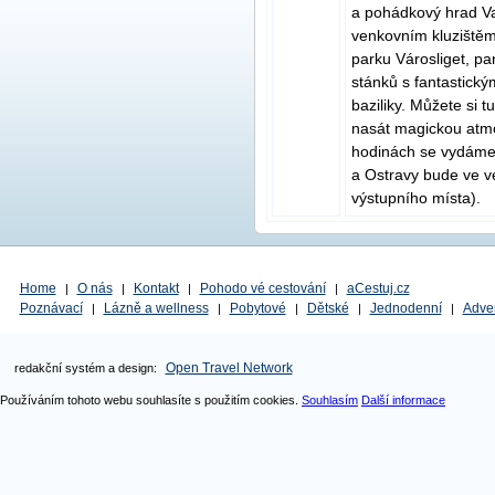
a pohádkový hrad Va
venkovním kluzištěm
parku Városliget, pa
stánků s fantastickým
baziliky. Můžete si 
nasát magickou atm
hodinách se vydáme 
a Ostravy bude ve v
výstupního místa).
Home
O nás
Kontakt
Pohodo vé cestování
aCestuj.cz
|
|
|
|
Poznávací
Lázně a wellness
Pobytové
Dětské
Jednodenní
Adve
|
|
|
|
|
Open Travel Network
redakční systém a design:
Používáním tohoto webu souhlasíte s použitím cookies.
Souhlasím
Další informace