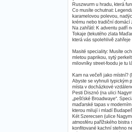
Ruszwurm u hradu, která fun
Co musíte ochutnat: Legendá
karamelovou polevou, nadýc
krému nebo tradiční domácí z
Na zahřátí: K adventu patří n
Tokaje (tekutého zlata Maďa
která vás spolehlivě zahřeje 
Masité speciality: Musíte oc
mletou paprikou, sytý perkelt
milovníky street-foodu je t
Kam na večeři jako místní? (
Abyste se vyhnuli typickým p
místa v docházkové vzdáleno
Pesti Disznó (na ulici Nagy
„pešťské Broadwaye“. Specia
maďarské tapas v moderním k
kterou milují i mladí Budape
Két Szerecsen (ulice Nagyme
atmosféru pařížského bistra 
konfitované kachní stehno ne