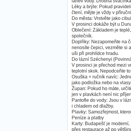
láhev vody. Drobná svačinka 
Léky a brýle: Pokud pravidel
čtení, mějte je vždy v příru
Do města: Vrstvěte jako cibu
V prosinci dokáže být u Dun
Oblečení: Základem je teplé,
společník.
Doplňky: Nezapomeňte na čep
nenosíte čepici, vezměte si
uši při prohlídce hradu.
Do lázní Széchenyi (Povinná
V prosinci je přechod mezi 
teplotní skok. Nepodceňte to
Osuška + ručník navíc: Jednu
jako podložka nebo na vlasy
Župan: Pokud ho máte, určit
jen v plavkách není nic pří
Pantofle do vody: Jsou v láz
i chladem od dlažby.
Plavky: Samozřejmost, kterou
Peníze a platby
Karty: Budapešť je moderní,
přes restaurace až po většinu