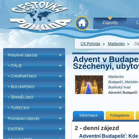
Zájezdy
L
CK Pohoda
Maďarsko
Zá
Pobytové zájezdy
Advent v Budapeš
Széchenyi, ubyto
+ ITÁLIE
+ CHORVATSKO
Maďarsko
Budapešť
,
Markétin 
+ BULHARSKO
Budínský hrad
Adventní Budapešť: K
+ ŠPANĚLSKO
Tokaji a luxusu Poz
+ TURECKO
Informace
Fotogalerie
Poznávací zájezdy
2 - denní zájezd
EXOTIKA
Adventní Budapešť: Kde