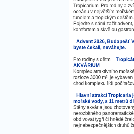
Tropicarium: Pro rodiny a zv
oceánu v největším mořském 
tunelem a tropickým deštěm.
Pojeďte s námi zažít advent,
komfortem a skvělou gastron
Advent 2026, Budapešť V
byste čekali, neváhejte.
Pro rodiny s dětmi
Tropicá
AKVÁRIUM
Komplex atraktivního mořsk
rozloze 3000 m², je vybaven
chod komplexu řídí počítačo
Hlavní atrakcí Tropicaria j
mořské vody, s 11 metrů 
Stěny akvária jsou zhotoven
nerozbitného panoramatické
obdivovat tygří či hnědé žralo
nejnebezpečnějších druhů žr