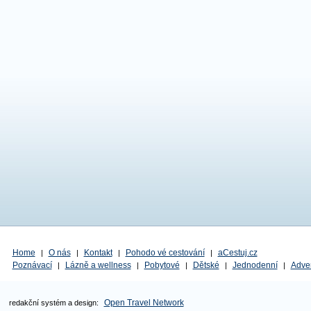
Home
O nás
Kontakt
Pohodo vé cestování
aCestuj.cz
|
|
|
|
Poznávací
Lázně a wellness
Pobytové
Dětské
Jednodenní
Adve
|
|
|
|
|
Open Travel Network
redakční systém a design: