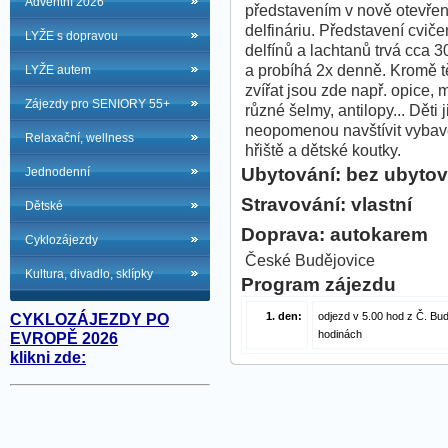
Adventní 2026
představením v nově otevře
delfináriu. Představení cvič
LYŽE s dopravou
delfínů a lachtanů trvá cca 3
a probíhá 2x denně. Kromě t
LYŽE autem
zvířat jsou zde např. opice, 
Zájezdy pro SENIORY 55+
různé šelmy, antilopy... Děti j
neopomenou navštívit vyba
Relaxační, wellness
hřiště a dětské koutky.
Ubytování: bez ubytov
Jednodenní
Stravování: vlastní
Dětské
Doprava: autokarem
Cyklozájezdy
České Budějovice
Kultura, divadlo, sklípky
Program zájezdu
1. den:
odjezd v 5.00 hod z Č. Bu
CYKLOZÁJEZDY PO
hodinách
EVROPĚ 2026
klikni zde: