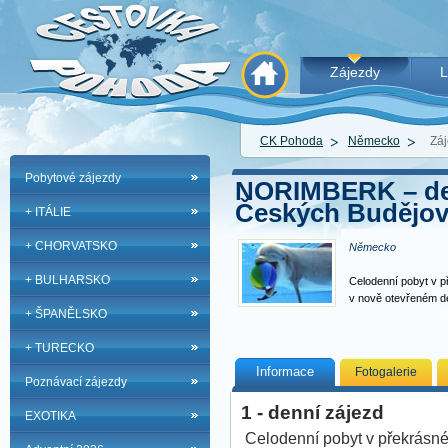
Zájezdy
L
CK Pohoda
Německo
Záj
Pobytové zájezdy
NORIMBERK – del
Českých Budějov
+ ITÁLIE
+ CHORVATSKO
Německo
+ BULHARSKO
Celodenní pobyt v 
v nově otevřeném de
+ ŠPANĚLSKO
+ TURECKO
Informace
Fotogalerie
Poznávací zájezdy
1 - denní zájezd
EXOTIKA
Celodenní pobyt v překrásn