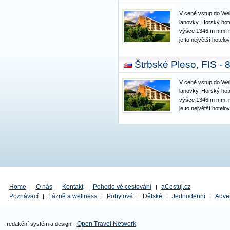
V ceně vstup do Wel
lanovky. Horský hot
výšce 1346 m n.m. n
je to největší hotel
Vysokých Tatrách. J
Wellness & Spa ve s
Štrbské Pleso, FIS -
odpočinek. Leží je
V ceně vstup do Wel
lanovky. Horský hot
výšce 1346 m n.m. n
je to největší hotel
Vysokých Tatrách. J
Wellness & Spa ve s
odpočinek. Leží je
Home
O nás
Kontakt
Pohodo vé cestování
aCestuj.cz
|
|
|
|
Poznávací
Lázně a wellness
Pobytové
Dětské
Jednodenní
Adve
|
|
|
|
|
Open Travel Network
redakční systém a design: