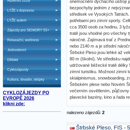
Adventní 2026
onemocnění dýchacího ústrojí ja
bezpochyby jedním z nejvýznam
LYŽE s dopravou
středisek ve Vysokých Tatrách.
LYŽE autem
potřebami pro zimní sporty. Cel
cca 3500 osob za hodinu, 3 lyž
Zájezdy pro SENIORY 55+
tratě jsou vhodné pro všechny ty
náročné. Zajímavá trať z Predn
Relaxační, wellness
nebo 2140 m a je střední náročn
Jednodenní
Štrbské Pleso jsou lehké až vel
80 m (školní). Ve středisku na
Dětské
udržované běžecké tratě délky 
Cyklozájezdy
zimní turistiku. Možnost zimní 
skialpinismus, snowboarding, zv
Kultura, divadlo, sklípky
Štrbském plese nebo Novém Št
večerním osvětlením, půjčovny 
CYKLOZÁJEZDY PO
plavecké bazény, kino a řada re
EVROPĚ 2026
klikni zde:
nalezeno zájezdů:
2
Štrbské Pleso, FIS -