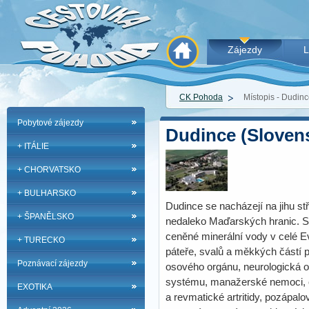
Zájezdy
L
CK Pohoda
Místopis - Dudin
Pobytové zájezdy
Dudince (Sloven
+ ITÁLIE
+ CHORVATSKO
+ BULHARSKO
Dudince se nacházejí na jihu 
+ ŠPANĚLSKO
nedaleko Maďarských hranic. S
ceněné minerální vody v celé E
+ TURECKO
páteře, svalů a měkkých částí 
Poznávací zájezdy
osového orgánu, neurologická 
systému, manažerské nemoci, c
EXOTIKA
a revmatické artritidy, pozápal