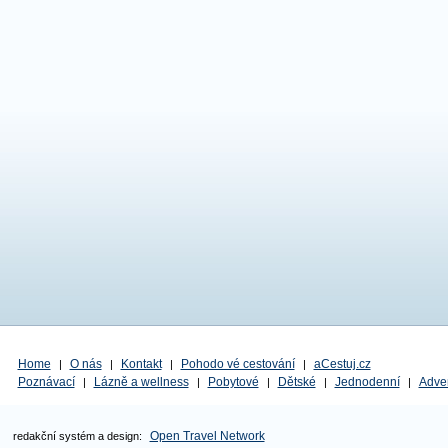
Home
O nás
Kontakt
Pohodo vé cestování
aCestuj.cz
|
|
|
|
Poznávací
Lázně a wellness
Pobytové
Dětské
Jednodenní
Adve
|
|
|
|
|
Open Travel Network
redakční systém a design: