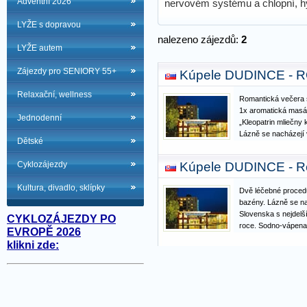
Adventní 2026
nervovém systému a chlopní, h
LYŽE s dopravou
nalezeno zájezdů:
2
LYŽE autem
Zájezdy pro SENIORY 55+
Kúpele DUDINCE - 
Relaxační, wellness
Romantická večera 
1x aromatická masáž
Jednodenní
„Kleopatrin mliečny 
Lázně se nacházejí v
Dětské
Slovenska s nejdelš
roce. Sodno-vápenatá
Cyklozájezdy
Kúpele DUDINCE - Re
hydrogenuhličitanov
Kultura, divadlo, sklípky
Dvě léčebné procedu
bazény. Lázně se nac
Slovenska s nejdelš
CYKLOZÁJEZDY PO
roce. Sodno-vápenatá
EVROPĚ 2026
hydrogenuhličitanov
klikni zde:
teplotě 28°C obsahuj
draslík a má předp