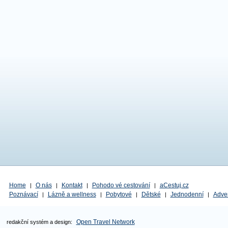
Home
O nás
Kontakt
Pohodo vé cestování
aCestuj.cz
|
|
|
|
Poznávací
Lázně a wellness
Pobytové
Dětské
Jednodenní
Adve
|
|
|
|
|
Open Travel Network
redakční systém a design: