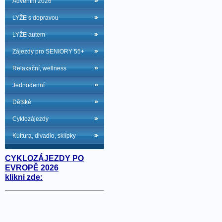
Adventní 2026
LYŽE s dopravou
LYŽE autem
Zájezdy pro SENIORY 55+
Relaxační, wellness
Jednodenní
Dětské
Cyklozájezdy
Kultura, divadlo, sklípky
CYKLOZÁJEZDY PO
EVROPĚ 2026
klikni zde: