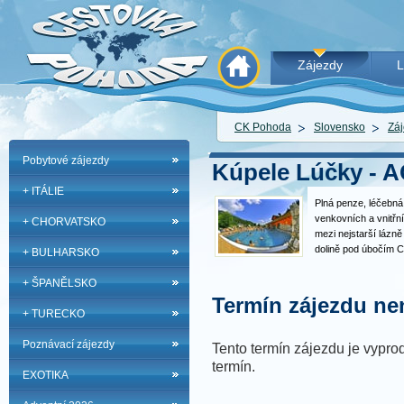
Zájezdy
L
CK Pohoda
Slovensko
Záj
Pobytové zájezdy
Kúpele Lúčky - 
+ ITÁLIE
Plná penze, léčebná
venkovních a vnitřn
+ CHORVATSKO
mezi nejstarší lázně
dolině pod úbočím C
+ BULHARSKO
Liptova, nabízejí sp
termálních mineráln
+ ŠPANĚLSKO
účinky. Vybavení a
Termín zájezdu nen
+ TURECKO
Poznávací zájezdy
Tento termín zájezdu je vyprod
termín.
EXOTIKA