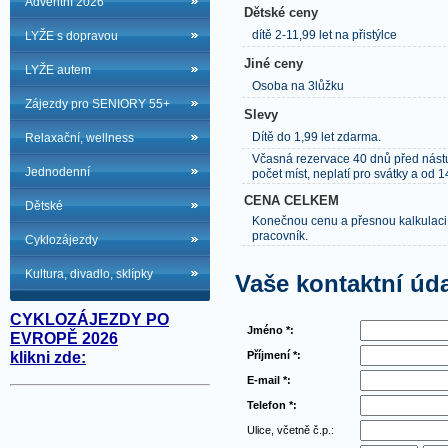
Adventní 2026
Dětské ceny
dítě 2-11,99 let na přistýlce
LYŽE s dopravou
Jiné ceny
LYŽE autem
Osoba na 3lůžku
Zájezdy pro SENIORY 55+
Slevy
Dítě do 1,99 let zdarma.
Relaxační, wellness
Včasná rezervace 40 dnů před nás
Jednodenní
počet míst, neplatí pro svátky a od 14
CENA CELKEM
Dětské
Konečnou cenu a přesnou kalkulaci
pracovník.
Cyklozájezdy
Kultura, divadlo, sklípky
Vaše kontaktní úd
CYKLOZÁJEZDY PO
Jméno *:
EVROPĚ 2026
Příjmení *:
klikni zde:
E-mail *:
Telefon *:
Ulice, včetně č.p.: