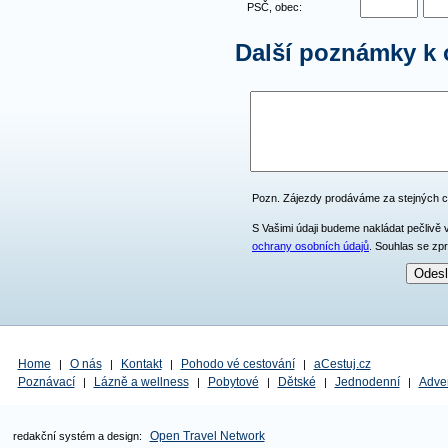
PSČ, obec:
Další poznámky k
Pozn. Zájezdy prodáváme za stejných 
S Vašimi údaji budeme nakládat pečlivě 
ochrany osobních údajů
. Souhlas se zp
Home
O nás
Kontakt
Pohodo vé cestování
aCestuj.cz
|
|
|
|
Poznávací
Lázně a wellness
Pobytové
Dětské
Jednodenní
Adve
|
|
|
|
|
Open Travel Network
redakční systém a design: