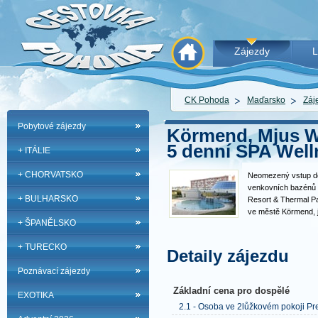
Zájezdy
L
CK Pohoda
Maďarsko
Záj
Pobytové zájezdy
Körmend, Mjus Wo
5 denní SPA Well
+ ITÁLIE
+ CHORVATSKO
Neomezený vstup do
venkovních bazénů 
+ BULHARSKO
Resort & Thermal Par
ve městě Körmend, 
+ ŠPANĚLSKO
a cca 1,5 hod jízdy 
služby: recepce, re
+ TURECKO
wellness bar, pool…
Detaily zájezdu
Poznávací zájezdy
Základní cena pro dospělé
EXOTIKA
2.1 - Osoba ve 2lůžkovém pokoji Pr