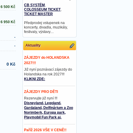
CB SYSTÉM
,
6 500
Kč
COLOSSEUM TICKET
,
TICKET MASTER
6 950
Kč
Předprodej vstupenek na
koncerty, divadla, muzikály,
festivaly, výstavy....
-
Aktuality
-
ZÁJEZDY do HOLANDSKA
2027!!!
0 Kč
Již nyní poznávací zájezdy do
Holandska na rok 2027!!!
KLIKNI ZDE:
ZÁJEZDY PRO DĚTI
Rezervujte již nyní !!!
Disneyland, Legoland,
Gardaland, Delfinárium a Zoo
Norimberk, Europa park,
Playmobil Fun Park aj.
Paříž 2026 VŠE V CENĚ!!