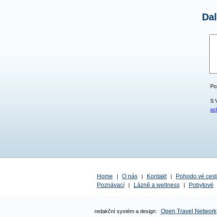
Da
Po
S 
oc
Home
O nás
Kontakt
Pohodo vé cest
|
|
|
Poznávací
Lázně a wellness
Pobytové
|
|
Open Travel Network
redakční systém a design: