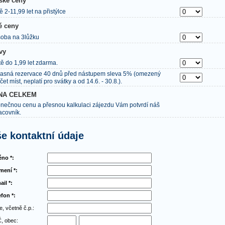
ské ceny
tě 2-11,99 let na přistýlce
é ceny
oba na 3lůžku
vy
tě do 1,99 let zdarma.
asná rezervace 40 dnů před nástupem sleva 5% (omezený
čet míst, neplatí pro svátky a od 14.6. - 30.8.).
NA CELKEM
nečnou cenu a přesnou kalkulaci zájezdu Vám potvrdí náš
acovník.
e kontaktní údaje
no *:
jmení *:
ail *:
efon *:
e, včetně č.p.:
, obec: