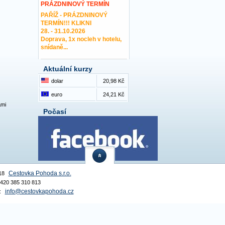
PRÁZDNINOVÝ TERMÍN
PAŘÍŽ - PRÁZDNINOVÝ
TERMÍN!!! KLIKNI
28. - 31.10.2026
Doprava, 1x nocleh v hotelu,
snídaně...
Aktuální kurzy
dolar
20,98 Kč
euro
24,21 Kč
ami
Počasí
Cestovka Pohoda s.r.o.
18
 +420 385 310 813
info@cestovkapohoda.cz
: