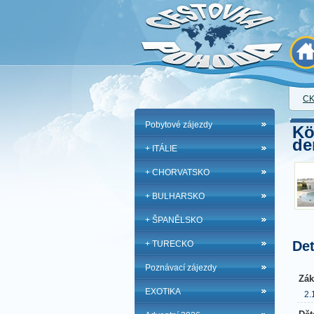
CK
Pobytové zájezdy
Kö
de
+ ITÁLIE
+ CHORVATSKO
+ BULHARSKO
+ ŠPANĚLSKO
Det
+ TURECKO
Poznávací zájezdy
Zák
EXOTIKA
2.