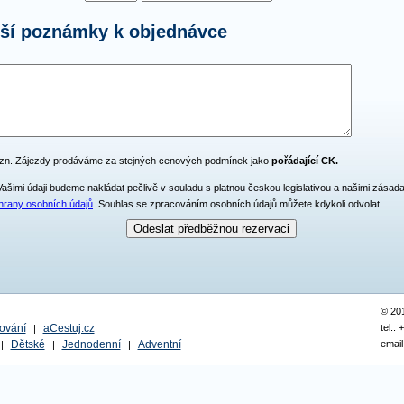
lší poznámky k objednávce
zn. Zájezdy prodáváme za stejných cenových podmínek jako
pořádající CK.
Vašimi údaji budeme nakládat pečlivě v souladu s platnou českou legislativou a našimi zásad
hrany osobních údajů
. Souhlas se zpracováním osobních údajů můžete kdykoli odvolat.
© 20
ování
aCestuj.cz
tel.:
|
Dětské
Jednodenní
Adventní
email
|
|
|