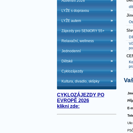
Dět
Adventní 2026
dí
LYŽE s dopravou
Jin
LYŽE autem
Os
Sle
Zájezdy pro SENIORY 55+
Dí
Relaxační, wellness
Vč
po
Jednodenní
CE
Dětské
Ko
pr
Cyklozájezdy
Vaš
Kultura, divadlo, sklípky
Jmé
CYKLOZÁJEZDY PO
EVROPĚ 2026
Pří
klikni zde:
E-m
Tel
Ulic
PSČ