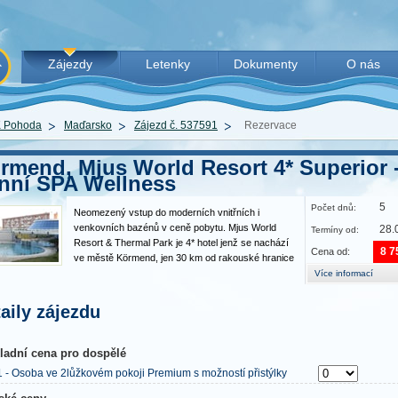
Zájezdy
Letenky
Dokumenty
O nás
 Pohoda
Maďarsko
Zájezd č. 537591
Rezervace
rmend, Mjus World Resort 4* Superior -
nní SPA Wellness
5
Počet dnů:
Neomezený vstup do moderních vnitřních i
venkovních bazénů v ceně pobytu. Mjus World
28.
Termíny od:
Resort & Thermal Park je 4* hotel jenž se nachází
8 7
Cena od:
ve městě Körmend, jen 30 km od rakouské hranice
a cca 1,5 hod jízdy od Bratislavy. Vybavení a
Více informací
služby: recepce, restaurace, salónky, snack bar a
wellness bar, pool…
aily zájezdu
ladní cena pro dospělé
1 - Osoba ve 2lůžkovém pokoji Premium s možností přistýlky