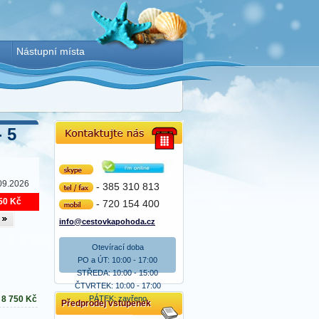
Nástupní místa
 5
Skype
09.2026
- 385 310 813
tel/fax
50 Kč
- 720 154 400
mobil
info@cestovkapohoda.cz
Otevírací doba
PO a ÚT: 10:00 - 17:00
STŘEDA: 10:00 - 15:00
ČTVRTEK: 10:00 - 17:00
PÁTEK: zavřeno
8 750
Kč
Předprodej vstupenek