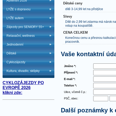
Adventní 2026
Dětské ceny
dítě 3-14,99 let na přistýlce
LYŽE s dopravou
Slevy
LYŽE autem
Dítě do 2,99 let zdarma má nárok na
vstup na koupaliště.
Zájezdy pro SENIORY 55+
CENA CELKEM
Relaxační, wellness
Konečnou cenu a přesnou kalkulaci
pracovník.
Jednodenní
Vaše kontaktní úd
Dětské
Cyklozájezdy
Jméno *:
Kultura, divadlo, sklípky
Příjmení *:
E-mail *:
CYKLOZÁJEZDY PO
Telefon *:
EVROPĚ 2026
Ulice, včetně č.p.:
klikni zde:
PSČ, obec:
Další poznámky k