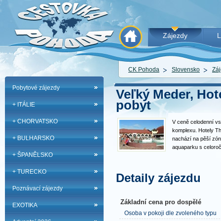
Zájezdy
L
CK Pohoda
Slovensko
Záj
Pobytové zájezdy
Veľký Meder, Hot
pobyt
+ ITÁLIE
+ CHORVATSKO
V ceně celodenní vs
komplexu. Hotely The
+ BULHARSKO
nachází na pěší zón
aquaparku s celoroč
+ ŠPANĚLSKO
prostředí pro relax 
najdou i rodiny s dě
+ TURECKO
lázní a aquaparku.
Detaily zájezdu
Poznávací zájezdy
Základní cena pro dospělé
EXOTIKA
Osoba v pokoji dle zvoleného typu