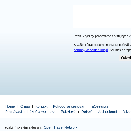
Pozn. Zájezdy prodáváme za stejných 
S Vašimi údaji budeme nakládat pečlivě 
ochrany osobních údajů
. Souhlas se zp
Home
O nás
Kontakt
Pohodo vé cestování
aCestuj.cz
|
|
|
|
Poznávací
Lázně a wellness
Pobytové
Dětské
Jednodenní
Adve
|
|
|
|
|
Open Travel Network
redakční systém a design: