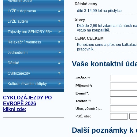
Adventní 2026
Dětské ceny
dítě 3-14,99 let na přistýlce
LYŽE s dopravou
Slevy
LYŽE autem
Dítě do 2,99 let zdarma má nárok na
vstup na koupaliště.
Zájezdy pro SENIORY 55+
CENA CELKEM
Relaxační, wellness
Konečnou cenu a přesnou kalkulaci
pracovník.
Jednodenní
Vaše kontaktní úd
Dětské
Cyklozájezdy
Jméno *:
Kultura, divadlo, sklípky
Příjmení *:
E-mail *:
CYKLOZÁJEZDY PO
Telefon *:
EVROPĚ 2026
Ulice, včetně č.p.:
klikni zde:
PSČ, obec:
Další poznámky k