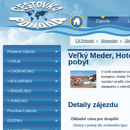
Zájezdy
L
CK Pohoda
Slovensko
Záj
Pobytové zájezdy
Veľký Meder, Hot
pobyt
+ ITÁLIE
+ CHORVATSKO
V ceně celodenní vs
komplexu. Hotely The
+ BULHARSKO
nachází na pěší zón
aquaparku s celoroč
+ ŠPANĚLSKO
prostředí pro relax 
najdou i rodiny s dě
+ TURECKO
lázní a aquaparku.
Detaily zájezdu
Poznávací zájezdy
Základní cena pro dospělé
EXOTIKA
Osoba v pokoji dle zvoleného typu