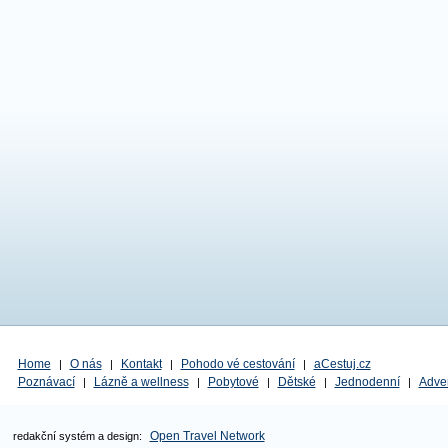
Home
O nás
Kontakt
Pohodo vé cestování
aCestuj.cz
|
|
|
|
Poznávací
Lázně a wellness
Pobytové
Dětské
Jednodenní
Adve
|
|
|
|
|
Open Travel Network
redakční systém a design: