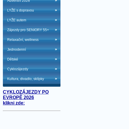
Adventní 2026
LYŽE s dopravou
LYŽE autem
Zájezdy pro SENIORY 55+
Relaxační, wellness
Jednodenní
Dětské
Cyklozájezdy
Kultura, divadlo, sklípky
CYKLOZÁJEZDY PO
EVROPĚ 2026
klikni zde: