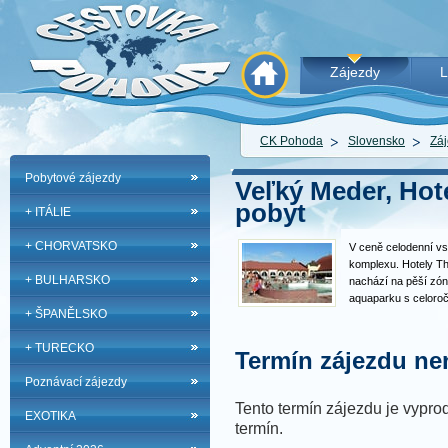
Zájezdy
L
CK Pohoda
Slovensko
Záj
Pobytové zájezdy
Veľký Meder, Hot
pobyt
+ ITÁLIE
+ CHORVATSKO
V ceně celodenní vs
komplexu. Hotely The
+ BULHARSKO
nachází na pěší zón
aquaparku s celoroč
+ ŠPANĚLSKO
prostředí pro relax 
najdou i rodiny s dě
+ TURECKO
lázní a aquaparku.
Termín zájezdu nen
Poznávací zájezdy
Tento termín zájezdu je vyprod
EXOTIKA
termín.