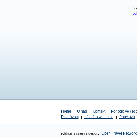
S 
oc
Home
O nás
Kontakt
Pohodo vé cest
|
|
|
Poznávací
Lázně a wellness
Pobytové
|
|
Open Travel Network
redakční systém a design: