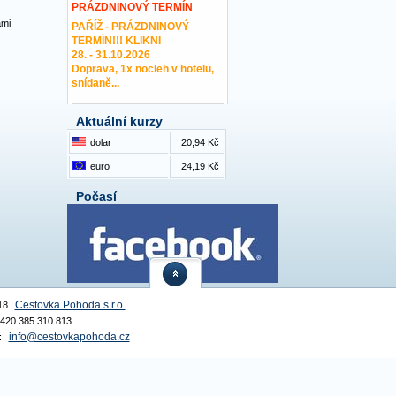
PRÁZDNINOVÝ TERMÍN
ami
PAŘÍŽ - PRÁZDNINOVÝ
TERMÍN!!! KLIKNI
28. - 31.10.2026
Doprava, 1x nocleh v hotelu,
snídaně...
Aktuální kurzy
dolar
20,94 Kč
euro
24,19 Kč
Počasí
Cestovka Pohoda s.r.o.
18
 +420 385 310 813
info@cestovkapohoda.cz
: