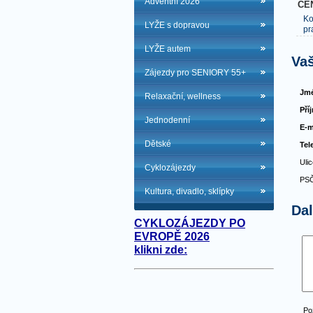
Adventní 2026
CE
Ko
LYŽE s dopravou
pr
LYŽE autem
Vaš
Zájezdy pro SENIORY 55+
Jmé
Relaxační, wellness
Pří
Jednodenní
E-m
Dětské
Tel
Ulic
Cyklozájezdy
PSČ
Kultura, divadlo, sklípky
Da
CYKLOZÁJEZDY PO
EVROPĚ 2026
klikni zde:
Po