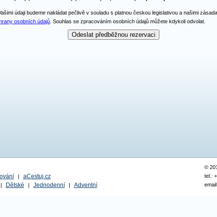
Vašimi údaji budeme nakládat pečlivě v souladu s platnou českou legislativou a našimi zásad
hrany osobních údajů
. Souhlas se zpracováním osobních údajů můžete kdykoli odvolat.
© 20
ování
aCestuj.cz
tel.:
|
Dětské
Jednodenní
Adventní
email
|
|
|