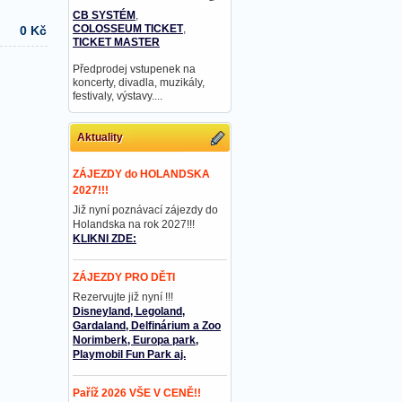
CB SYSTÉM
,
COLOSSEUM TICKET
,
0 Kč
TICKET MASTER
Předprodej vstupenek na
koncerty, divadla, muzikály,
festivaly, výstavy....
Aktuality
ZÁJEZDY do HOLANDSKA
2027!!!
Již nyní poznávací zájezdy do
Holandska na rok 2027!!!
KLIKNI ZDE:
ZÁJEZDY PRO DĚTI
Rezervujte již nyní !!!
Disneyland, Legoland,
Gardaland, Delfinárium a Zoo
Norimberk, Europa park,
Playmobil Fun Park aj.
Paříž 2026 VŠE V CENĚ!!