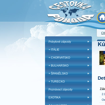
CK
Pobytové zájezdy
Kú
+ ITÁLIE
+ CHORVATSKO
+ BULHARSKO
+ ŠPANĚLSKO
Det
+ TURECKO
Zák
Poznávací zájezdy
2.
EXOTIKA
Os