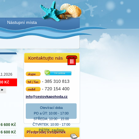
Nástupní místa
11.2026
Skype
- 385 310 813
00 Kč
tel/fax
- 720 154 400
mobil
info@cestovkapohoda.cz
Otevírací doba
PO a ÚT: 10:00 - 17:00
STŘEDA: 10:00 - 15:00
ČTVRTEK: 10:00 - 17:00
6 600
Kč
PÁTEK: zavřeno
Předprodej vstupenek
6 600
Kč