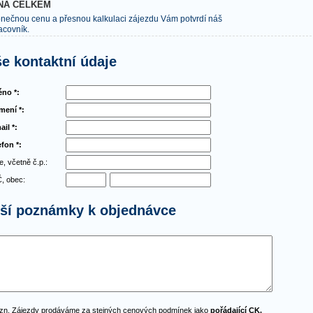
NA CELKEM
nečnou cenu a přesnou kalkulaci zájezdu Vám potvrdí náš
acovník.
e kontaktní údaje
no *:
jmení *:
ail *:
efon *:
e, včetně č.p.:
, obec:
lší poznámky k objednávce
zn. Zájezdy prodáváme za stejných cenových podmínek jako
pořádající CK.