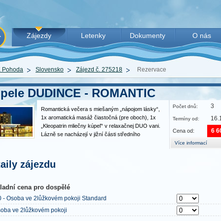
Zájezdy
Letenky
Dokumenty
O nás
 Pohoda
Slovensko
Zájezd č. 275218
Rezervace
pele DUDINCE - ROMANTIC
3
Počet dnů:
Romantická večera s miešaným „nápojom lásky“,
1x aromatická masáž čiastočná (pre oboch), 1x
16.
Termíny od:
„Kleopatrin mliečny kúpeľ“ v relaxačnej DUO vani.
6 6
Cena od:
Lázně se nacházejí v jižní části středního
Slovenska s nejdelší dobou slunečního svitu v
Více informací
roce. Sodno-vápenatá, uhličitá,
hydrogenuhličitanovo-chloridová,…
aily zájezdu
ladní cena pro dospělé
0 - Osoba ve 2lůžkovém pokoji Standard
oba ve 2lůžkovém pokoji