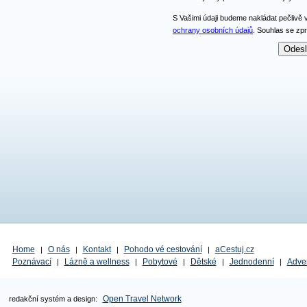
S Vašimi údaji budeme nakládat pečlivě 
ochrany osobních údajů
. Souhlas se zp
Home
O nás
Kontakt
Pohodo vé cestování
aCestuj.cz
|
|
|
|
Poznávací
Lázně a wellness
Pobytové
Dětské
Jednodenní
Adve
|
|
|
|
|
Open Travel Network
redakční systém a design: