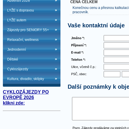
Adventní 2026
CENA CELKEM
Konečnou cenu a přesnou kalkulaci
LYŽE s dopravou
pracovník.
LYŽE autem
Vaše kontaktní údaje
Zájezdy pro SENIORY 55+
Jméno *:
Relaxační, wellness
Příjmení *:
Jednodenní
E-mail *:
Dětské
Telefon *:
Ulice, včetně č.p.:
Cyklozájezdy
PSČ, obec:
Kultura, divadlo, sklípky
Další poznámky k obj
CYKLOZÁJEZDY PO
EVROPĚ 2026
klikni zde:
Pozn. Zájezdy prodáváme za stejných 