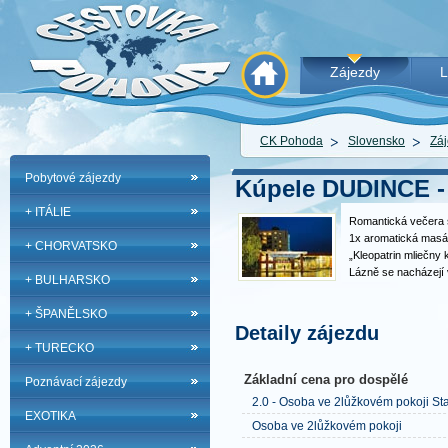
Zájezdy
L
CK Pohoda
Slovensko
Záj
Pobytové zájezdy
Kúpele DUDINCE 
+ ITÁLIE
Romantická večera 
1x aromatická masáž
+ CHORVATSKO
„Kleopatrin mliečny 
Lázně se nacházejí v
+ BULHARSKO
Slovenska s nejdelš
roce. Sodno-vápenatá
+ ŠPANĚLSKO
hydrogenuhličitanov
Detaily zájezdu
+ TURECKO
Základní cena pro dospělé
Poznávací zájezdy
2.0 - Osoba ve 2lůžkovém pokoji St
EXOTIKA
Osoba ve 2lůžkovém pokoji