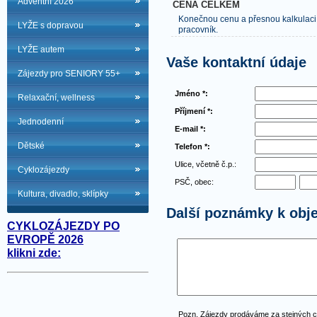
Adventní 2026
CENA CELKEM
Konečnou cenu a přesnou kalkulaci
LYŽE s dopravou
pracovník.
LYŽE autem
Vaše kontaktní údaje
Zájezdy pro SENIORY 55+
Jméno *:
Relaxační, wellness
Příjmení *:
Jednodenní
E-mail *:
Dětské
Telefon *:
Ulice, včetně č.p.:
Cyklozájezdy
PSČ, obec:
Kultura, divadlo, sklípky
Další poznámky k obj
CYKLOZÁJEZDY PO
EVROPĚ 2026
klikni zde:
Pozn. Zájezdy prodáváme za stejných 