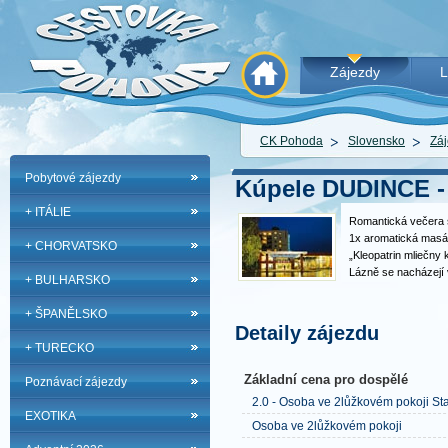
Zájezdy
L
CK Pohoda
Slovensko
Záj
Pobytové zájezdy
Kúpele DUDINCE 
+ ITÁLIE
Romantická večera 
1x aromatická masáž
+ CHORVATSKO
„Kleopatrin mliečny 
Lázně se nacházejí v
+ BULHARSKO
Slovenska s nejdelš
roce. Sodno-vápenatá
+ ŠPANĚLSKO
hydrogenuhličitanov
Detaily zájezdu
+ TURECKO
Základní cena pro dospělé
Poznávací zájezdy
2.0 - Osoba ve 2lůžkovém pokoji St
EXOTIKA
Osoba ve 2lůžkovém pokoji