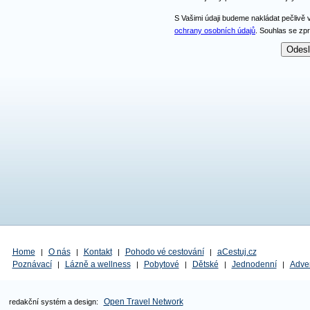
S Vašimi údaji budeme nakládat pečlivě 
ochrany osobních údajů
. Souhlas se zp
Home
O nás
Kontakt
Pohodo vé cestování
aCestuj.cz
|
|
|
|
Poznávací
Lázně a wellness
Pobytové
Dětské
Jednodenní
Adve
|
|
|
|
|
Open Travel Network
redakční systém a design: