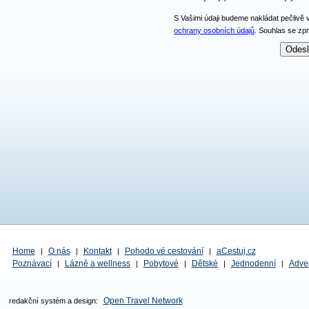
S Vašimi údaji budeme nakládat pečlivě 
ochrany osobních údajů
. Souhlas se zp
Home
O nás
Kontakt
Pohodo vé cestování
aCestuj.cz
|
|
|
|
Poznávací
Lázně a wellness
Pobytové
Dětské
Jednodenní
Adve
|
|
|
|
|
Open Travel Network
redakční systém a design: