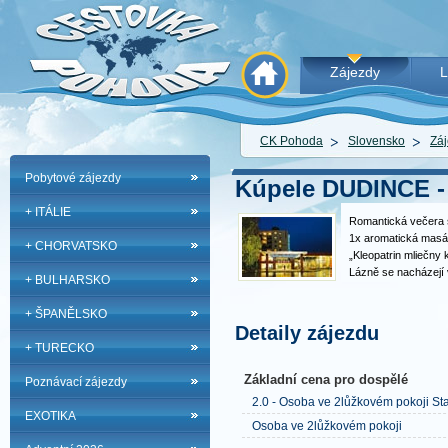
Zájezdy
L
CK Pohoda
Slovensko
Záj
Pobytové zájezdy
Kúpele DUDINCE 
+ ITÁLIE
Romantická večera 
1x aromatická masáž
+ CHORVATSKO
„Kleopatrin mliečny 
Lázně se nacházejí v
+ BULHARSKO
Slovenska s nejdelš
roce. Sodno-vápenatá
+ ŠPANĚLSKO
hydrogenuhličitanov
Detaily zájezdu
+ TURECKO
Základní cena pro dospělé
Poznávací zájezdy
2.0 - Osoba ve 2lůžkovém pokoji St
EXOTIKA
Osoba ve 2lůžkovém pokoji