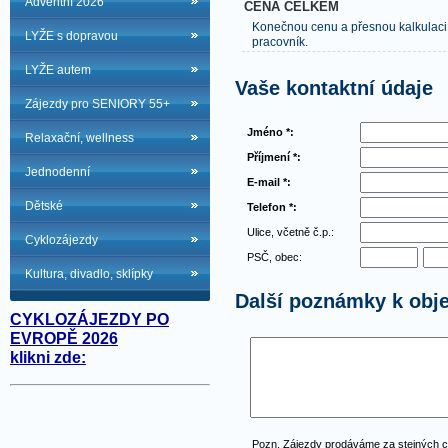
Adventní 2026
CENA CELKEM
Konečnou cenu a přesnou kalkulaci
LYŽE s dopravou
pracovník.
LYŽE autem
Vaše kontaktní údaje
Zájezdy pro SENIORY 55+
Jméno *:
Relaxační, wellness
Příjmení *:
Jednodenní
E-mail *:
Dětské
Telefon *:
Ulice, včetně č.p.:
Cyklozájezdy
PSČ, obec:
Kultura, divadlo, sklípky
Další poznámky k obj
CYKLOZÁJEZDY PO
EVROPĚ 2026
klikni zde:
Pozn. Zájezdy prodáváme za stejných 