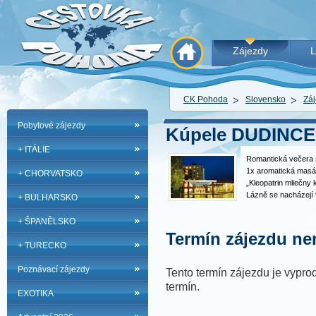
Zájezdy
L
CK Pohoda
Slovensko
Záj
Pobytové zájezdy
Kúpele DUDINCE
+ ITÁLIE
Romantická večera 
1x aromatická masáž
+ CHORVATSKO
„Kleopatrin mliečny 
Lázně se nacházejí v
+ BULHARSKO
Slovenska s nejdelš
roce. Sodno-vápenatá
+ ŠPANĚLSKO
hydrogenuhličitanov
Termín zájezdu nen
+ TURECKO
Poznávací zájezdy
Tento termín zájezdu je vyprod
termín.
EXOTIKA