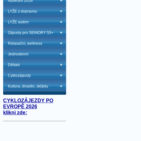
Adventní 2026
LYŽE s dopravou
LYŽE autem
Zájezdy pro SENIORY 55+
Relaxační, wellness
Jednodenní
Dětské
Cyklozájezdy
Kultura, divadlo, sklípky
CYKLOZÁJEZDY PO
EVROPĚ 2026
klikni zde: