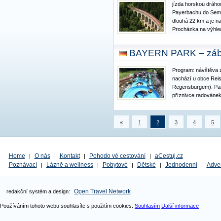
jízda horskou dráh
Payerbachu do Semme
dlouhá 22 km a je na
Procházka na výhled
železnice, prohlíd
poutního kostela Ma
BAYERN PARK – zába
fakultativně Lurdsk
Program: návštěva z
nachází u obce Rei
Regensburgem). Park
příznivce radovánek
do října. Vyzkoušet 
skluzavku, jezdecko
kolotoče, horskou d
«
1
2
3
4
5
Home
O nás
Kontakt
Pohodo vé cestování
aCestuj.cz
|
|
|
|
Poznávací
Lázně a wellness
Pobytové
Dětské
Jednodenní
Adve
|
|
|
|
|
Open Travel Network
redakční systém a design:
Používáním tohoto webu souhlasíte s použitím cookies.
Souhlasím
Další informace