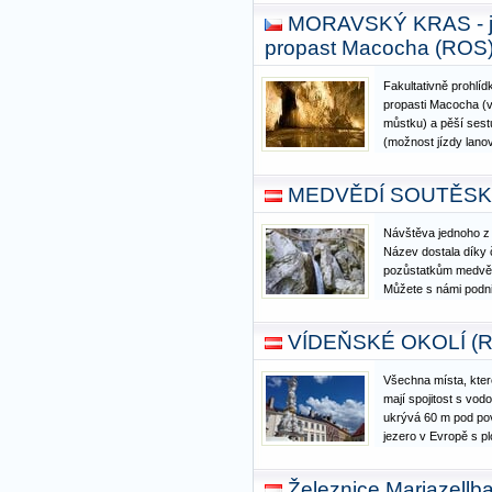
proces jedné z nejv
MORAVSKÝ KRAS - je
Navštívíme Muzeu
propast Macocha (ROS
Fakultativně prohlíd
propasti Macocha (v
můstku) a pěší sest
(možnost jízdy lano
absolvováním celé v
Skalnímu mlýnu (mož
MEDVĚDÍ SOUTĚSK
Návštěva jednoho z 
Název dostala díky
pozůstatkům medvěda
Můžete s námi podni
nezapomenutelných 
můstcích trvající cc
VÍDEŇSKÉ OKOLÍ (
odpočinku u horské
Všechna místa, kter
mají spojitost s vod
ukrývá 60 m pod po
jezero v Evropě s p
kde za 2. světové vá
výrobu stíhaček. V 
Železnice Mariazellba