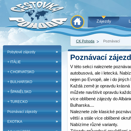
Zájezdy
L
CK Pohoda
Poznávací
Pobytové zájezdy
Poznávací zájez
+ ITÁLIE
V této sekci naleznete poznáva
+ CHORVATSKO
autobusová, ale i letecká. Nab
nejen po Evropě, ale i do jiných 
+ BULHARSKO
Každá země je opravdu krásná 
+ ŠPANĚLSKO
můžete navštívit opravdu každou
více oblíbené zájezdy do Albá
+ TURECKO
Bulharska....
Naleznete zde klasické poznáva
Poznávací zájezdy
větší a stále více oblíbené okru
EXOTIKA
Nabízíme různé varianty.