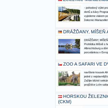
Walt Disney…
- pohodový výlet pr
dortů a kávy Progra
vyjedeme vlakem po
železnici Mariazelle
Mariazell. Mistrovs
dvěma 180° zatáčkam
DRÁŽĎANY, MÍŠEŇ
vedoucí národním…
DRÁŽĎANY, MÍŠE
Prohlídka Míšně s 
Albrechtsburg a dóm
porcelánkou v Evro
Moritzburg, nejkrás
Sasku, kde se natáč
ZOO A SAFARI VE 
oříšky pro Popelku.
metropole…
navštivte kousek Afr
jedné z nejslavnějš
Zažijte blízké setkán
projížďce Lvím safar
Vágnera.
HORSKOU ŽELEZNI
(CKM)