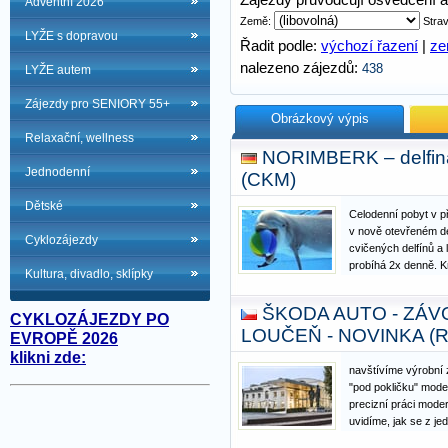
Zájezdy průvodcují osvědčení a 
Adventní 2026
Země:
Stra
LYŽE s dopravou
Řadit podle:
výchozí řazení
|
z
nalezeno zájezdů:
438
LYŽE autem
Zájezdy pro SENIORY 55+
Obrázkový výpis
Relaxační, wellness
NORIMBERK – delfin
Jednodenní
(CKM)
Dětské
Celodenní pobyt v 
v nově otevřeném de
Cyklozájezdy
cvičených delfínů a 
probíhá 2x denně. K
Kultura, divadlo, sklípky
např. opice, medvědi,
jistě neopomenou na
ŠKODA AUTO - ZÁV
dětské koutky.
CYKLOZÁJEZDY PO
LOUČEŇ - NOVINKA (
EVROPĚ 2026
klikni zde:
navštívíme výrobní
"pod pokličku" mode
precizní práci mode
uvidíme, jak se z jed
vůz. Pochopíme, jak