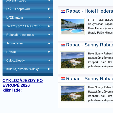
Adventní 2026
LYŽE s dopravou
Rabac - Hotel Hedera
LYŽE autem
FIRST - plus SLEVA 
do vyprodání kapaci
Zájezdy pro SENIORY 55+
Hotel Hedera je sou
(hotely Palác Mimos
Relaxační, wellness
všechny s výhledem 
Hotel je obklopen ze
Jednodenní
Rabac - Sunny Rabac
oblázkové pláže…
Dětské
Hotel Sunny Rabac b
Rabackým zálivem (C
Cyklozájezdy
lesoparku asi 100m 
pohodlným vstupem 
Kultura, divadlo, sklípky
ocení křišťálově či
záliv i chládek a stí
Rabac - Sunny Rabac
nabízí pohodlný…
CYKLOZÁJEZDY PO
EVROPĚ 2026
Hotel Sunny Rabac b
klikni zde:
Rabackým zálivem (C
lesoparku asi 100m 
pohodlným vstupem 
ocení křišťálově či
záliv i chládek a stí