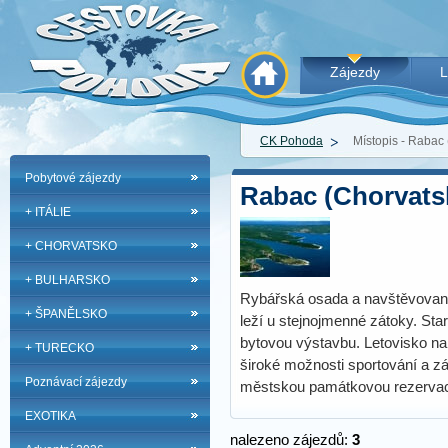
Zájezdy
L
CK Pohoda
Místopis - Rabac
Pobytové zájezdy
Rabac (Chorvats
+ ITÁLIE
+ CHORVATSKO
+ BULHARSKO
Rybářská osada a navštěvované l
+ ŠPANĚLSKO
leží u stejnojmenné zátoky. Star
bytovou výstavbu. Letovisko nab
+ TURECKO
široké možnosti sportování a z
Poznávací zájezdy
městskou památkovou rezervaci 
EXOTIKA
nalezeno zájezdů:
3