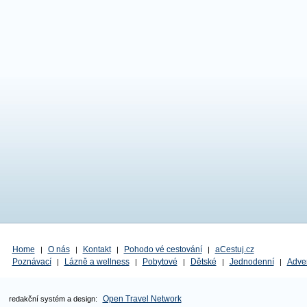
nabízí pohodlný…
Home
O nás
Kontakt
Pohodo vé cestování
aCestuj.cz
|
|
|
|
Poznávací
Lázně a wellness
Pobytové
Dětské
Jednodenní
Adve
|
|
|
|
|
Open Travel Network
redakční systém a design: