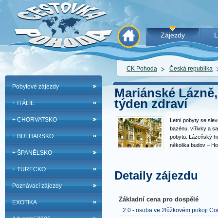
Zájezdy
L
CK Pohoda
Česká republika
Pobytové zájezdy
Mariánské Lázně,
týden zdraví
+ ITÁLIE
+ CHORVATSKO
Letní pobyty se sle
bazénu, vířivky a s
+ BULHARSKO
pobytu. Lázeňský h
několika budov – Ho
+ ŠPANĚLSKO
Palladio Spa Centre
rozsáhlá a stylová 
+ TURECKO
jsou budovy propoj
Detaily zájezdu
Poznávací zájezdy
Základní cena pro dospělé
EXOTIKA
2.0 - osoba ve 2lůžkovém pokoji Co