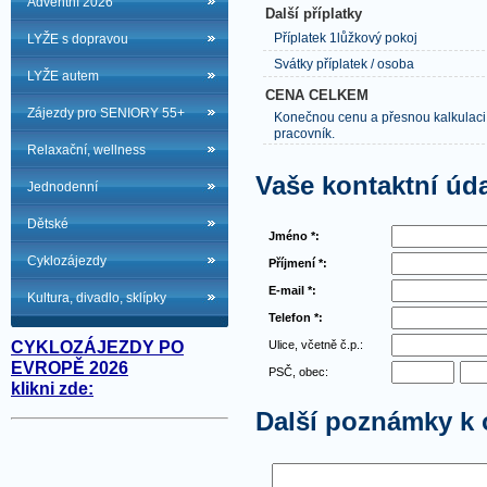
Adventní 2026
Další příplatky
Příplatek 1lůžkový pokoj
LYŽE s dopravou
Svátky příplatek / osoba
LYŽE autem
CENA CELKEM
Zájezdy pro SENIORY 55+
Konečnou cenu a přesnou kalkulaci
pracovník.
Relaxační, wellness
Vaše kontaktní úd
Jednodenní
Dětské
Jméno *:
Cyklozájezdy
Příjmení *:
E-mail *:
Kultura, divadlo, sklípky
Telefon *:
Ulice, včetně č.p.:
CYKLOZÁJEZDY PO
EVROPĚ 2026
PSČ, obec:
klikni zde:
Další poznámky k