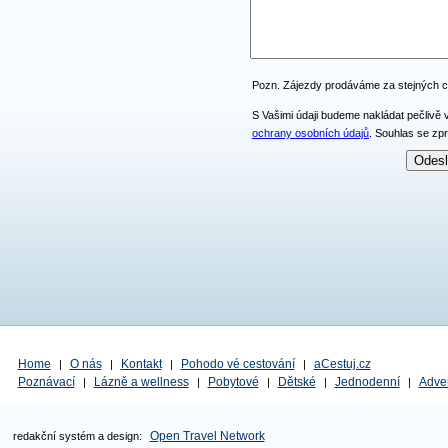
Pozn. Zájezdy prodáváme za stejných 
S Vašimi údaji budeme nakládat pečlivě 
ochrany osobních údajů
. Souhlas se zp
Home
O nás
Kontakt
Pohodo vé cestování
aCestuj.cz
|
|
|
|
Poznávací
Lázně a wellness
Pobytové
Dětské
Jednodenní
Adve
|
|
|
|
|
Open Travel Network
redakční systém a design: