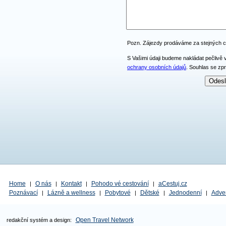
Pozn. Zájezdy prodáváme za stejných 
S Vašimi údaji budeme nakládat pečlivě 
ochrany osobních údajů
. Souhlas se zp
Home
O nás
Kontakt
Pohodo vé cestování
aCestuj.cz
|
|
|
|
Poznávací
Lázně a wellness
Pobytové
Dětské
Jednodenní
Adve
|
|
|
|
|
Open Travel Network
redakční systém a design: