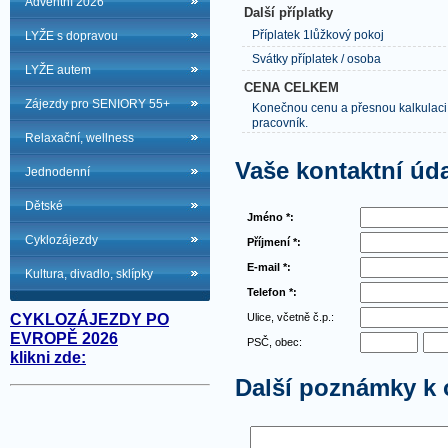
Adventní 2026
Další příplatky
Příplatek 1lůžkový pokoj
LYŽE s dopravou
Svátky příplatek / osoba
LYŽE autem
CENA CELKEM
Zájezdy pro SENIORY 55+
Konečnou cenu a přesnou kalkulaci
pracovník.
Relaxační, wellness
Vaše kontaktní úd
Jednodenní
Dětské
Jméno *:
Cyklozájezdy
Příjmení *:
E-mail *:
Kultura, divadlo, sklípky
Telefon *:
Ulice, včetně č.p.:
CYKLOZÁJEZDY PO
EVROPĚ 2026
PSČ, obec:
klikni zde:
Další poznámky k