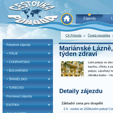
Zájezdy
L
CK Pohoda
Česká republika
Pobytové zájezdy
Mariánské Lázně,
týden zdraví
+ ITÁLIE
+ CHORVATSKO
Letní pobyty se sle
bazénu, vířivky a s
+ BULHARSKO
pobytu. Lázeňský h
několika budov – Ho
+ ŠPANĚLSKO
Palladio Spa Centre
rozsáhlá a stylová 
+ TURECKO
jsou budovy propoj
Detaily zájezdu
Poznávací zájezdy
Základní cena pro dospělé
EXOTIKA
2.0 - osoba ve 2lůžkovém pokoji Co