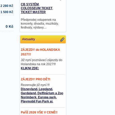
CB SYSTÉM
,
2 280 Kč
COLOSSEUM TICKET
,
TICKET MASTER
1 500 Kč
Předprodej vstupenek na
koncerty, divadla, muzikály,
0 Kč
festivaly, výstavy....
Aktuality
ZÁJEZDY do HOLANDSKA
2027!!!
Již nyní poznávací zájezdy do
Holandska na rok 2027!!!
KLIKNI ZDE:
ZÁJEZDY PRO DĚTI
Rezervujte již nyní !!!
Disneyland, Legoland,
Gardaland, Delfinárium a Zoo
Norimberk, Europa park,
Playmobil Fun Park aj.
Paříž 2026 VŠE V CENĚ!!