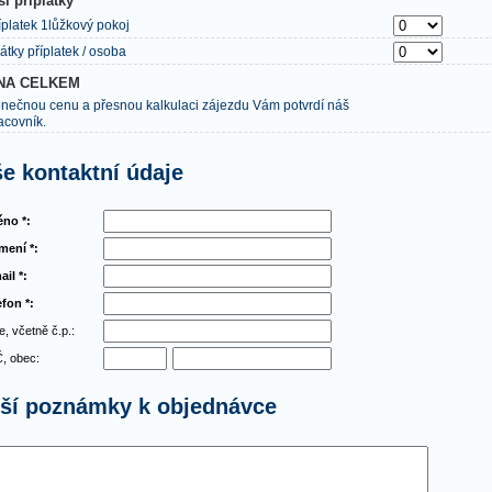
ší příplatky
íplatek 1lůžkový pokoj
átky příplatek / osoba
NA CELKEM
nečnou cenu a přesnou kalkulaci zájezdu Vám potvrdí náš
acovník.
e kontaktní údaje
no *:
jmení *:
ail *:
efon *:
e, včetně č.p.:
, obec:
lší poznámky k objednávce