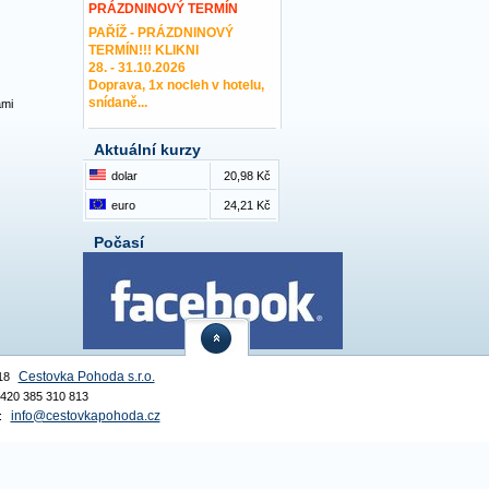
PRÁZDNINOVÝ TERMÍN
PAŘÍŽ - PRÁZDNINOVÝ
TERMÍN!!! KLIKNI
28. - 31.10.2026
Doprava, 1x nocleh v hotelu,
snídaně...
ami
Aktuální kurzy
dolar
20,98 Kč
euro
24,21 Kč
Počasí
Cestovka Pohoda s.r.o.
18
 +420 385 310 813
info@cestovkapohoda.cz
: