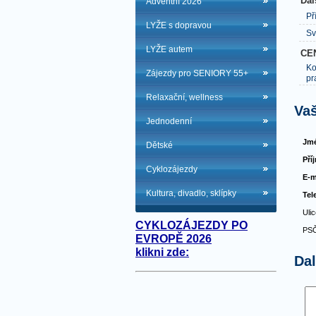
Dal
Adventní 2026
Př
LYŽE s dopravou
Sv
LYŽE autem
CE
Ko
Zájezdy pro SENIORY 55+
pr
Relaxační, wellness
Vaš
Jednodenní
Jmé
Dětské
Pří
Cyklozájezdy
E-m
Kultura, divadlo, sklípky
Tel
Ulic
CYKLOZÁJEZDY PO
PSČ
EVROPĚ 2026
klikni zde:
Da