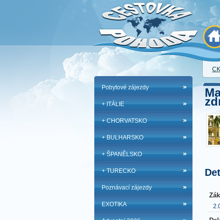
CK
Pobytové zájezdy
Ma
zd
+ ITÁLIE
+ CHORVATSKO
+ BULHARSKO
+ ŠPANĚLSKO
Det
+ TURECKO
Poznávací zájezdy
Zák
EXOTIKA
2.