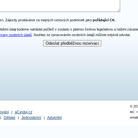
zn. Zájezdy prodáváme za stejných cenových podmínek jako
pořádající CK.
Vašimi údaji budeme nakládat pečlivě v souladu s platnou českou legislativou a našimi zásad
hrany osobních údajů
. Souhlas se zpracováním osobních údajů můžete kdykoli odvolat.
© 20
ování
aCestuj.cz
tel.:
|
Dětské
Jednodenní
Adventní
email
|
|
|