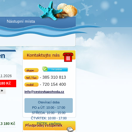
Nástupní místa
en
Skype
11.2026
- 385 310 813
tel/fax
180 Kč
- 720 154 400
mobil
info@cestovkapohoda.cz
Otevírací doba
PO a ÚT: 10:00 - 17:00
STŘEDA: 10:00 - 15:00
ČTVRTEK: 10:00 - 17:00
PÁTEK: zavřeno
13 180
Kč
Předprodej vstupenek