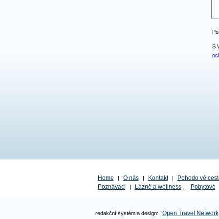
Po
S 
oc
Home
O nás
Kontakt
Pohodo vé cest
|
|
|
Poznávací
Lázně a wellness
Pobytové
|
|
Open Travel Network
redakční systém a design: