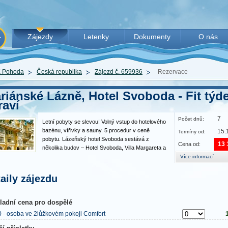
Zájezdy
Letenky
Dokumenty
O nás
 Pohoda
Česká republika
Zájezd č. 659936
Rezervace
riánské Lázně, Hotel Svoboda - Fit týd
raví
7
Počet dnů:
Letní pobyty se slevou! Volný vstup do hotelového
bazénu, vířivky a sauny. 5 procedur v ceně
15.
Termíny od:
pobytu. Lázeňský hotel Svoboda sestává z
13 
Cena od:
několika budov – Hotel Svoboda, Villa Margareta a
Palladio Spa Centre. V roce 2014 zde proběhla
Více informací
rozsáhlá a stylová renovace budov a od roku 2019
jsou budovy propojeny…
aily zájezdu
ladní cena pro dospělé
0 - osoba ve 2lůžkovém pokoji Comfort