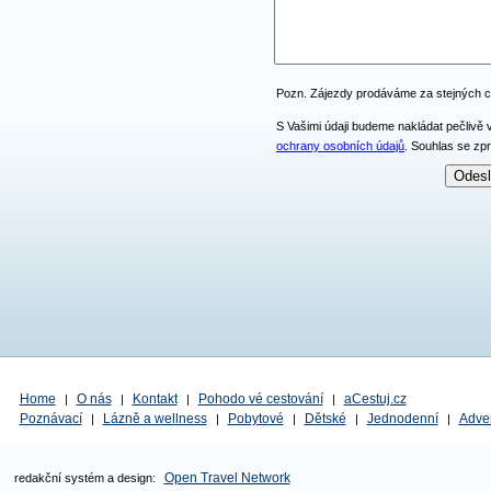
Pozn. Zájezdy prodáváme za stejných 
S Vašimi údaji budeme nakládat pečlivě 
ochrany osobních údajů
. Souhlas se zp
Home
O nás
Kontakt
Pohodo vé cestování
aCestuj.cz
|
|
|
|
Poznávací
Lázně a wellness
Pobytové
Dětské
Jednodenní
Adve
|
|
|
|
|
Open Travel Network
redakční systém a design: