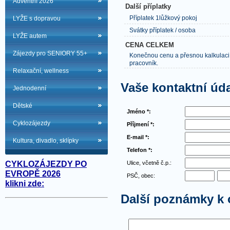
Adventní 2026
Další příplatky
Příplatek 1lůžkový pokoj
LYŽE s dopravou
Svátky příplatek / osoba
LYŽE autem
CENA CELKEM
Zájezdy pro SENIORY 55+
Konečnou cenu a přesnou kalkulaci
pracovník.
Relaxační, wellness
Vaše kontaktní úd
Jednodenní
Dětské
Jméno *:
Cyklozájezdy
Příjmení *:
E-mail *:
Kultura, divadlo, sklípky
Telefon *:
Ulice, včetně č.p.:
CYKLOZÁJEZDY PO
EVROPĚ 2026
PSČ, obec:
klikni zde:
Další poznámky k