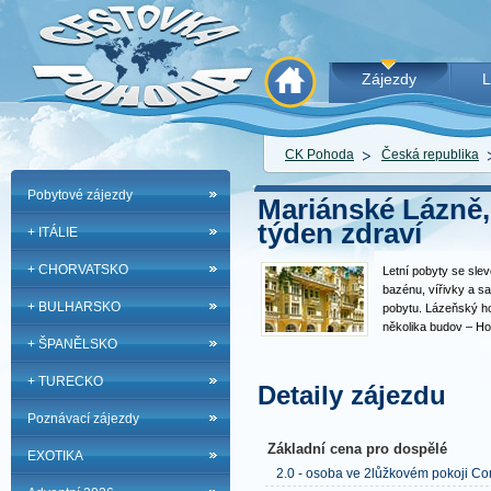
Zájezdy
L
CK Pohoda
Česká republika
Pobytové zájezdy
Mariánské Lázně,
týden zdraví
+ ITÁLIE
+ CHORVATSKO
Letní pobyty se sle
bazénu, vířivky a s
+ BULHARSKO
pobytu. Lázeňský h
několika budov – Ho
+ ŠPANĚLSKO
Palladio Spa Centre
rozsáhlá a stylová 
+ TURECKO
jsou budovy propoj
Detaily zájezdu
Poznávací zájezdy
Základní cena pro dospělé
EXOTIKA
2.0 - osoba ve 2lůžkovém pokoji Co